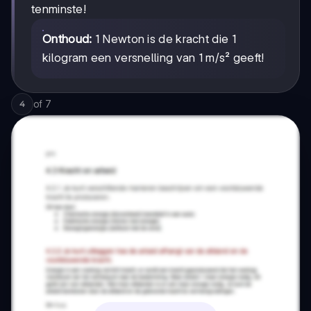
tenminste!
Onthoud:
1 Newton is de kracht die 1
kilogram een versnelling van 1 m/s² geeft!
of
7
4