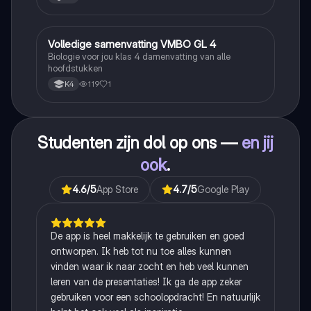
Volledige samenvatting VMBO GL 4
Biologie
Biologie voor jou klas 4 damenvatting van alle
hoofdstukken
119
1
K4
Studenten zijn dol op ons —
en jij
ook
.
4.6
/5
App Store
4.7
/5
Google Play
De app is heel makkelijk te gebruiken en goed
ontworpen. Ik heb tot nu toe alles kunnen
vinden waar ik naar zocht en heb veel kunnen
leren van de presentaties! Ik ga de app zeker
gebruiken voor een schoolopdracht! En natuurlijk