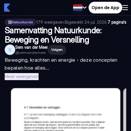
Open de App
179
weergaven
·
Bijgewerkt
24 jul. 2026
·
7 pagina's
Natuurkunde
Samenvatting Natuurkunde:
Beweging en Versnelling
Sem van der Meer
S
Volgen
@
semvandermeer
Beweging, krachten en energie - deze concepten
bepalen hoe alles...
Meer weergeven