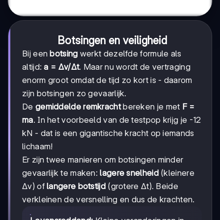
Botsingen en veiligheid
Bij een
botsing
werkt dezelfde formule als
altijd:
a = Δv/Δt
. Maar nu wordt de vertraging
enorm groot omdat de tijd zo kort is - daarom
zijn botsingen zo gevaarlijk.
De
gemiddelde remkracht
bereken je met
F =
ma
. In het voorbeeld van de testpop krijg je -12
kN - dat is een gigantische kracht op iemands
lichaam!
Er zijn twee manieren om botsingen minder
gevaarlijk te maken:
lagere snelheid
(kleinere
Δv) of
langere botstijd
(grotere Δt). Beide
verkleinen de versnelling en dus de krachten.