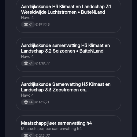
Aardrijkskunde H3 Klimaat en Landschap 3.1
Aardrijkskunde
Wereldwijde Luchtstromen • BuiteNLand
Havo 4
191
3
K4
Aardrijkskunde samenvatting H3 Klimaat en
Aardrijkskunde
Landschap 3.2 Seizoenen • BuiteNLand
Havo 4
178
7
K4
Aardrijkskunde Samenvatting H3 Klimaat en
Aardrijkskunde
Landschap 3.3 Zeestromen en
Klimaatgebieden • BuiteNLand
Havo 4
131
1
K4
Maatschappijleer samenvatting h4
Maatschappijleer
Maatschappijleer samenvatting h4
212
7
K4