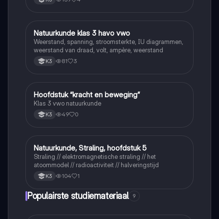
Natuurkunde klas 3 havo vwo
Natuurkunde
Weerstand, spanning, stroomsterkte, IU diagrammen,
weerstand van draad, volt, ampère, weerstand
81
3
K3
Hoofdstuk “kracht en beweging”
Natuurkunde
Klas 3 vwo natuurkunde
49
0
K3
Natuurkunde, Straling, hoofdstuk 5
Natuurkunde
Straling // elektromagnetische straling // het
atoommodel // radioactiviteit // halveringstijd
104
1
K3
Populairste studiemateriaal
9