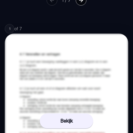
1
/
7
of
7
1
Bekijk