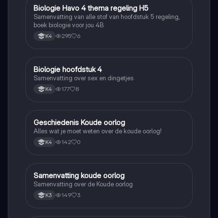
Biologie Havo 4 thema regeling H5
Biologie
Samenvatting van alle stof van hoofdstuk 5 regeling,
boek biologie voor jou 4B
295
6
K4
Biologie hoofdstuk 4
Biologie
Samenvatting over sex en dingetjes
177
8
K4
Geschiedenis Koude oorlog
Geschiedenis
Alles wat je moet weten over de koude oorlog!
142
0
K4
Samenvatting koude oorlog
Geschiedenis
Samenvatting over de Koude oorlog
149
3
K3