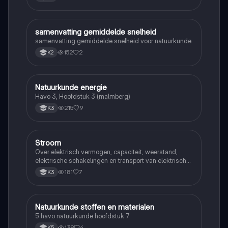
samenvatting gemiddelde snelheid
Natuurkunde
samenvatting gemiddelde snelheid voor natuurkunde
152
2
K2
Natuurkunde energie
Natuurkunde
Havo 3, Hoofdstuk 3 (malmberg)
215
9
K3
Stroom
Natuurkunde
Over elektrisch vermogen, capaciteit, weerstand,
elektrische schakelingen en transport van elektrische
energie
181
7
K3
Natuurkunde stoffen en materialen
Natuurkunde
5 havo natuurkunde hoofdstuk 7
139
4
K5