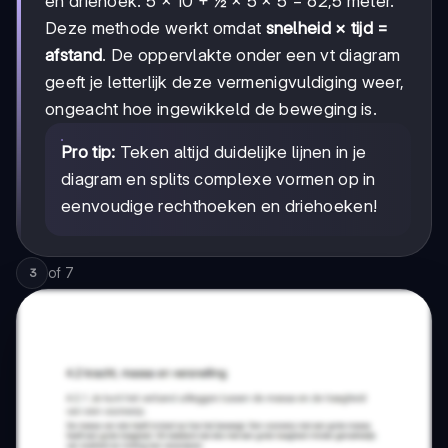
en driehoek: 5 × 10 + ½ × 5 × 5 = 62,5 meter.
Deze methode werkt omdat
snelheid × tijd =
afstand
. De oppervlakte onder een vt diagram
geeft je letterlijk deze vermenigvuldiging weer,
ongeacht hoe ingewikkeld de beweging is.
Pro tip:
Teken altijd duidelijke lijnen in je
diagram en splits complexe vormen op in
eenvoudige rechthoeken en driehoeken!
of
7
3