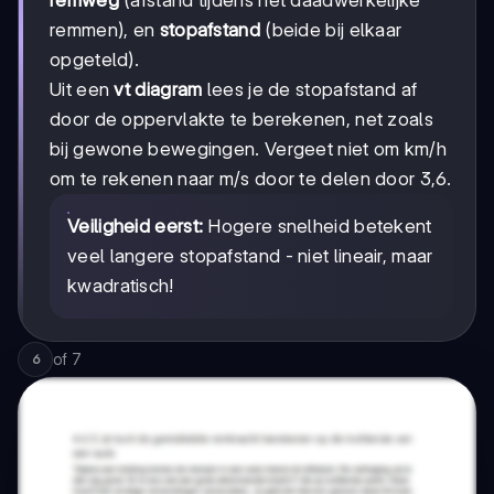
remweg
(afstand tijdens het daadwerkelijke
remmen), en
stopafstand
(beide bij elkaar
opgeteld).
Uit een
vt diagram
lees je de stopafstand af
door de oppervlakte te berekenen, net zoals
bij gewone bewegingen. Vergeet niet om km/h
om te rekenen naar m/s door te delen door 3,6.
Veiligheid eerst:
Hogere snelheid betekent
veel langere stopafstand - niet lineair, maar
kwadratisch!
of
7
6