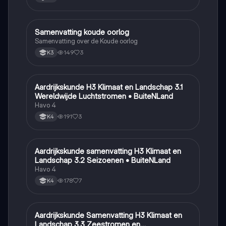
Samenvatting koude oorlog
Geschiedenis
Samenvatting over de Koude oorlog
149
3
K3
Aardrijkskunde H3 Klimaat en Landschap 3.1
Aardrijkskunde
Wereldwijde Luchtstromen • BuiteNLand
Havo 4
191
3
K4
Aardrijkskunde samenvatting H3 Klimaat en
Aardrijkskunde
Landschap 3.2 Seizoenen • BuiteNLand
Havo 4
178
7
K4
Aardrijkskunde Samenvatting H3 Klimaat en
Aardrijkskunde
Landschap 3.3 Zeestromen en