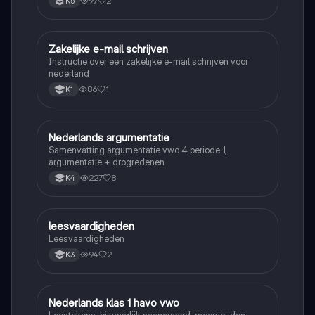
97
2
K5
Zakelijke e-mail schrijven
Nederlands
Instructie over een zakelijke e-mail schrijven voor
nederland
86
1
K1
Nederlands argumentatie
Nederlands
Samenvatting argumentatie vwo 4 periode 1,
argumentatie + drogredenen
227
8
K4
leesvaardigheden
Nederlands
Leesvaardigheden
94
2
K3
Nederlands klas 1 havo vwo
Nederlands