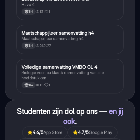
Klimaatgebieden • BuiteNLand
Havo 4
131
1
K4
Maatschappijleer samenvatting h4
Maatschappijleer
Maatschappijleer samenvatting h4
212
7
K4
Volledige samenvatting VMBO GL 4
Biologie
Biologie voor jou klas 4 damenvatting van alle
hoofdstukken
119
1
K4
Studenten zijn dol op ons —
en jij
ook
.
4.6
/5
App Store
4.7
/5
Google Play