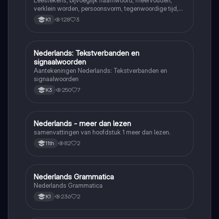
Leestekens, bijvoeglijk naamwoord, meervouden,
verklein worden, persoonsvorm, tegenwoordige tijd,
persoonsvorm verleden tijd van zwakke en sterke
128
3
K1
werkwoorden, voltooid en onvoltooid deelwoord,
werkwoordsvorm en werkwoord tijden
Nederlands: Tekstverbanden en
Nederlands
signaalwoorden
Aantekeningen Nederlands: Tekstverbanden en
signaalwoorden
250
7
K3
Nederlands - meer dan lezen
Nederlands
samenvattingen van hoofdstuk 1 meer dan lezen.
82
2
11th
Nederlands Grammatica
Nederlands
Nederlands Grammatica
236
2
K1