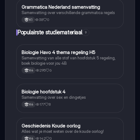
Grammatica Nederland samenvatting
Nederlands
Samenvatting over verschillende grammatica regels
38
0
K1
Populairste studiemateriaal
9
Biologie Havo 4 thema regeling H5
Biologie
Samenvatting van alle stof van hoofdstuk 5 regeling,
boek biologie voor jou 4B
295
6
K4
Biologie hoofdstuk 4
Biologie
Samenvatting over sex en dingetjes
177
8
K4
Geschiedenis Koude oorlog
Geschiedenis
Alles wat je moet weten over de koude oorlog!
142
0
K4