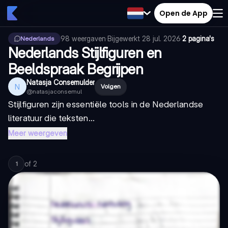
Open de App
98
weergaven
·
Bijgewerkt
28 jul. 2026
·
2 pagina's
Nederlands
Nederlands Stijlfiguren en
Beeldspraak Begrijpen
Natasja Consemulder
N
Volgen
@
natasjaconsemul
Stijlfiguren zijn essentiële tools in de Nederlandse
literatuur die teksten...
Meer weergeven
of
2
1