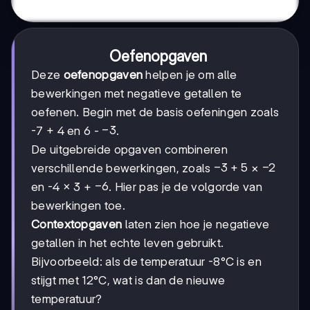
Oefenopgaven
Deze
oefenopgaven
helpen je om alle
bewerkingen met negatieve getallen te
oefenen. Begin met de basis oefeningen zoals
-3
−
3
-7 + 4 en 6 -
.
De uitgebreide opgaven combineren
-3
−
3
+
5
-2
−
2
verschillende bewerkingen, zoals
×
+
-6
−
6
en -4 × 3 +
. Hier pas je de volgorde van
5
bewerkingen toe.
Contextopgaven
laten zien hoe je negatieve
getallen in het echte leven gebruikt.
Bijvoorbeeld: als de temperatuur -8°C is en
stijgt met 12°C, wat is dan de nieuwe
temperatuur?