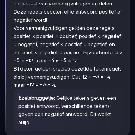
onderdeel van vermenigvuldigen en delen.
Deze regels bepalen of je antwoord positief of
negatief wordt.
Voor vermenigvuldigen gelden deze regels:
positief × positief = positief, positief × negatief
= negatief, negatief × positief = negatief, en
negatief × negatief = positief. Bijvoorbeeld: 4 ×
-3
−
3
-4
−
4
-3
−
3
= -12, maar
×
= 12.
Bij
delen
gelden precies dezelfde tekenregels
-3
−
3
als bij vermenigvuldigen. Dus 12 ÷
= -4,
-12
−
12
-3
−
3
maar
÷
= 4.
Ezelsbruggetje:
Gelijke tekens geven een
positief antwoord, verschillende tekens
geven een negatief antwoord. Dit werkt
altijd!