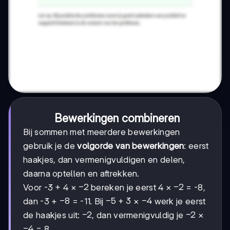
Bewerkingen combineren
Bij sommen met meerdere bewerkingen
gebruik je de
volgorde van bewerkingen
: eerst
haakjes, dan vermenigvuldigen en delen,
daarna optellen en aftrekken.
-2
−
2
-2
−
2
Voor -3 + 4 ×
bereken je eerst 4 ×
= -8,
-8
−
8
-5
−
5
+
3
-4
−
4
dan -3 +
= -11. Bij
×
werk je eerst
+
-2
−
2
-2
−
2
de haakjes uit:
, dan vermenigvuldig je
×
3
-4
−
4
= 8.