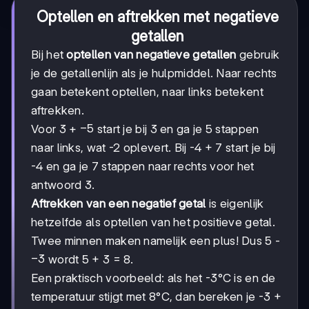
Optellen en aftrekken met negatieve
getallen
Bij het
optellen van negatieve getallen
gebruik
je de getallenlijn als je hulpmiddel. Naar rechts
gaan betekent optellen, naar links betekent
aftrekken.
-5
−
5
Voor 3 +
start je bij 3 en ga je 5 stappen
naar links, wat -2 oplevert. Bij -4 + 7 start je bij
-4 en ga je 7 stappen naar rechts voor het
antwoord 3.
Aftrekken van een negatief getal
is eigenlijk
hetzelfde als optellen van het positieve getal.
Twee minnen maken namelijk een plus! Dus 5 -
-3
−
3
wordt 5 + 3 = 8.
Een praktisch voorbeeld: als het -3°C is en de
temperatuur stijgt met 8°C, dan bereken je -3 +