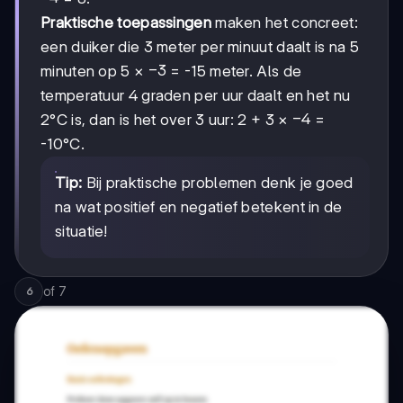
Praktische toepassingen
maken het concreet:
een duiker die 3 meter per minuut daalt is na 5
-3
−
3
minuten op 5 ×
= -15 meter. Als de
temperatuur 4 graden per uur daalt en het nu
-4
−
4
2°C is, dan is het over 3 uur: 2 + 3 ×
=
-10°C.
Tip:
Bij praktische problemen denk je goed
na wat positief en negatief betekent in de
situatie!
of
7
6