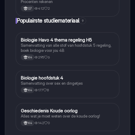
Procenten rekenen
412
2
G7
Populairste studiemateriaal
9
Biologie Havo 4 thema regeling H5
Biologie
Samenvatting van alle stof van hoofdstuk 5 regeling,
boek biologie voor jou 4B
295
6
K4
Biologie hoofdstuk 4
Biologie
Samenvatting over sex en dingetjes
177
8
K4
Geschiedenis Koude oorlog
Geschiedenis
Alles wat je moet weten over de koude oorlog!
142
0
K4