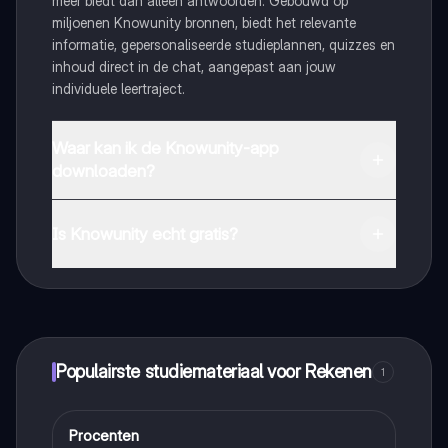
meer biedt dan alleen antwoorden. Gebouwd op
miljoenen Knowunity bronnen, biedt het relevante
informatie, gepersonaliseerde studieplannen, quizzes en
inhoud direct in de chat, aangepast aan jouw
individuele leertraject.
Waar kan ik de Knowunity-app
downloaden?
Je kunt de app downloaden via Google Play Store en
Apple App Store.
Is Knowunity echt gratis?
Dat klopt! Geniet van gratis toegang tot leerinhoud,
maak contact met medestudenten en krijg directe hulp.
Alles binnen handbereik!
Populairste studiemateriaal voor Rekenen
1
Procenten
Rekenen