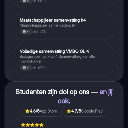
131
1
K4
Maatschappijleer samenvatting h4
Maatschappijleer
Maatschappijleer samenvatting h4
212
7
K4
Volledige samenvatting VMBO GL 4
Biologie
Biologie voor jou klas 4 damenvatting van alle
hoofdstukken
119
1
K4
Studenten zijn dol op ons —
en jij
ook
.
4.6
/5
App Store
4.7
/5
Google Play