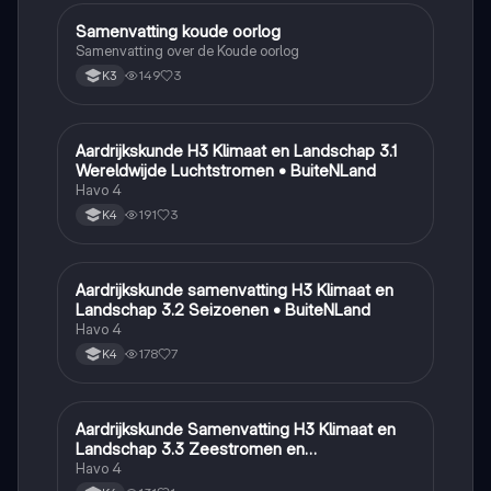
Samenvatting koude oorlog
Geschiedenis
Samenvatting over de Koude oorlog
149
3
K3
Aardrijkskunde H3 Klimaat en Landschap 3.1
Aardrijkskunde
Wereldwijde Luchtstromen • BuiteNLand
Havo 4
191
3
K4
Aardrijkskunde samenvatting H3 Klimaat en
Aardrijkskunde
Landschap 3.2 Seizoenen • BuiteNLand
Havo 4
178
7
K4
Aardrijkskunde Samenvatting H3 Klimaat en
Aardrijkskunde
Landschap 3.3 Zeestromen en
Klimaatgebieden • BuiteNLand
Havo 4