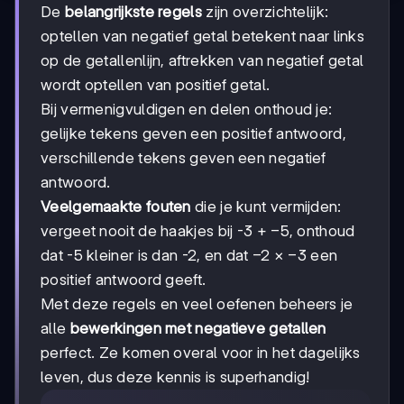
De
belangrijkste regels
zijn overzichtelijk:
optellen van negatief getal betekent naar links
op de getallenlijn, aftrekken van negatief getal
wordt optellen van positief getal.
Bij vermenigvuldigen en delen onthoud je:
gelijke tekens geven een positief antwoord,
verschillende tekens geven een negatief
antwoord.
Veelgemaakte fouten
die je kunt vermijden:
-5
−
5
vergeet nooit de haakjes bij -3 +
, onthoud
-2
−
2
-3
−
3
dat -5 kleiner is dan -2, en dat
×
een
positief antwoord geeft.
Met deze regels en veel oefenen beheers je
alle
bewerkingen met negatieve getallen
perfect. Ze komen overal voor in het dagelijks
leven, dus deze kennis is superhandig!