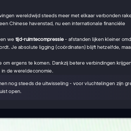
ingen wereldwijd steeds meer met elkaar verbonden rak
een Chinese havenstad, nu een internationale financiële
jgen we
tijd-ruimtecompressie
- afstanden lijken kleiner om
. Je absolute ligging (coördinaten) blijft hetzelfde, maar
te om ergens te komen. Dankzij betere verbindingen krijge
e in de wereldeconomie.
 nog steeds de uitwisseling - voor vluchtelingen zijn g
uist open.