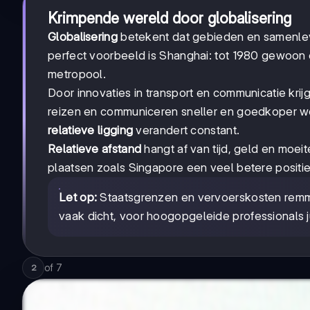
Krimpende wereld door globalisering
Globalisering
betekent dat gebieden en samenlev
perfect voorbeeld is Shanghai: tot 1980 gewoon 
metropool.
Door innovaties in transport en communicatie kri
reizen en communiceren sneller en goedkoper wordt
relatieve ligging
verandert constant.
Relatieve afstand
hangt af van tijd, geld en moei
plaatsen zoals Singapore een veel betere positi
Let op:
Staatsgrenzen en vervoerskosten remmen
vaak dicht, voor hoogopgeleide professionals j
of
7
2