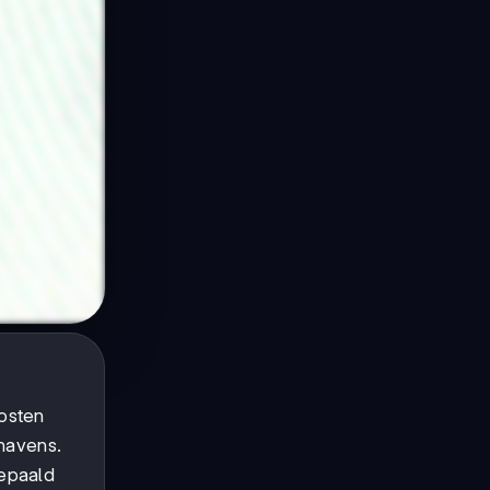
kosten
 havens.
bepaald