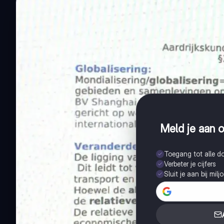
Meld je aan o
Toegang tot alle 
Verbeter je cijfers
Sluit je aan bij mil