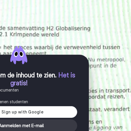
m de inhoud te zien
.
Het is
gratis!
documenten
joenen studenten
Aanmelden met E-mail