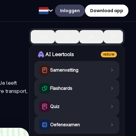
Inloggen
Download app
4
AI Leertools
NIEUW
Samenvatting
Je leeft
Flashcards
e transport,
Quiz
Oefenexamen