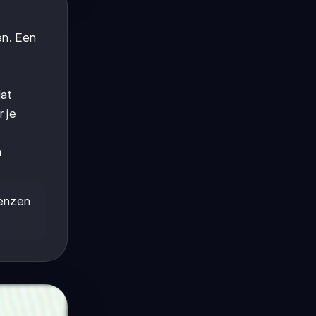
en. Een
dat
 je
n
renzen