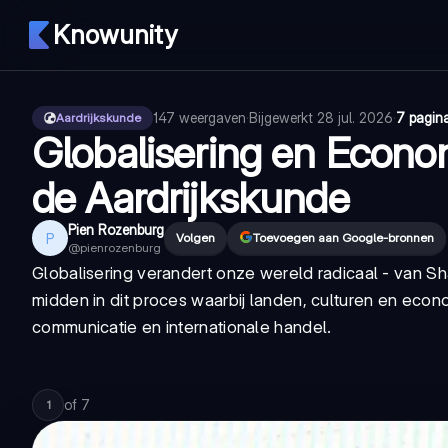
Knowunity
147
weergaven
·
Bijgewerkt
28 jul. 2026
·
7 pagina
Aardrijkskunde
Globalisering en Econo
de Aardrijkskunde
Pien Rozenburg
P
Volgen
Toevoegen aan Google-bronnen
@
pienrozenburg
Globalisering verandert onze wereld radicaal - van S
midden in dit proces waarbij landen, culturen en eco
communicatie en internationale handel.
of
7
1