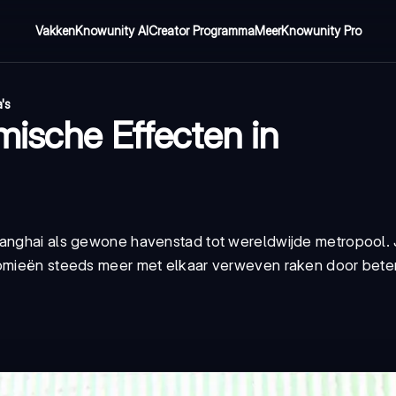
Vakken
Knowunity AI
Creator Programma
Meer
Knowunity Pro
's
mische Effecten in
hanghai als gewone havenstad tot wereldwijde metropool. 
nomieën steeds meer met elkaar verweven raken door beter