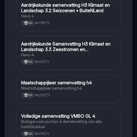
Aardrijkskunde samenvatting H3 Klimaat en
Aardrijkskunde
Landschap 3.2 Seizoenen • BuiteNLand
Havo 4
178
7
K4
Aardrijkskunde Samenvatting H3 Klimaat en
Aardrijkskunde
Landschap 3.3 Zeestromen en
Klimaatgebieden • BuiteNLand
Havo 4
131
1
K4
Maatschappijleer samenvatting h4
Maatschappijleer
Maatschappijleer samenvatting h4
212
7
K4
Volledige samenvatting VMBO GL 4
Biologie
Biologie voor jou klas 4 damenvatting van alle
hoofdstukken
119
1
K4