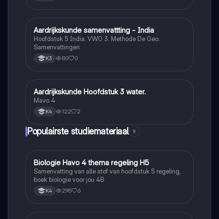
Aardrijkskunde samenvattting - India
Aardrijkskunde
Hoofdstuk 5 India. VWO 3. Methode De Geo.
Samenvattingen
80
0
K3
Aardrijkskunde Hoofdstuk 3 water.
Aardrijkskunde
Mavo 4
122
2
K4
Populairste studiemateriaal
9
Biologie Havo 4 thema regeling H5
Biologie
Samenvatting van alle stof van hoofdstuk 5 regeling,
boek biologie voor jou 4B
295
6
K4