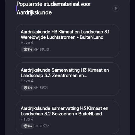
Populairste studiemateriaal voor
9
Aardrijkskunde
Aardrijkskunde H3 Klimaat en Landschap 3.1
Aardrijkskunde
Wereldwijde Luchtstromen • BuiteNLand
Havo 4
191
3
K4
Aardrijkskunde Samenvatting H3 Klimaat en
Aardrijkskunde
Landschap 3.3 Zeestromen en
Klimaatgebieden • BuiteNLand
Havo 4
131
1
K4
Aardrijkskunde samenvatting H3 Klimaat en
Aardrijkskunde
Landschap 3.2 Seizoenen • BuiteNLand
Havo 4
178
7
K4