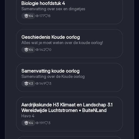
Biologie hoofdstuk 4
Biologie
Samenvatting over sex en dingetjes
177
8
K4
Geschiedenis Koude oorlog
Geschiedenis
Alles wat je moet weten over de koude oorlog!
142
0
K4
Samenvatting koude oorlog
Geschiedenis
Samenvatting over de Koude oorlog
149
3
K3
Aardrijkskunde H3 Klimaat en Landschap 3.1
Aardrijkskunde
Wereldwijde Luchtstromen • BuiteNLand
Havo 4
191
3
K4