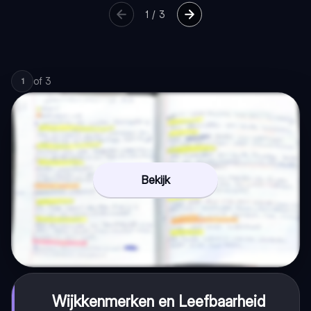
1
/
3
of
3
1
Bekijk
Wijkkenmerken en Leefbaarheid