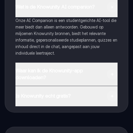
Wat is de Knowunity AI companion?
Onze AI Companion is een studentgerichte AI-tool die
meer biedt dan alleen antwoorden. Gebouwd op
miljoenen Knowunity bronnen, biedt het relevante
informatie, gepersonaliseerde studieplannen, quizzes en
inhoud direct in de chat, aangepast aan jouw
individuele leertraject.
Waar kan ik de Knowunity-app
downloaden?
Je kunt de app downloaden via Google Play Store en
Apple App Store.
Is Knowunity echt gratis?
Dat klopt! Geniet van gratis toegang tot leerinhoud,
maak contact met medestudenten en krijg directe hulp.
Alles binnen handbereik!