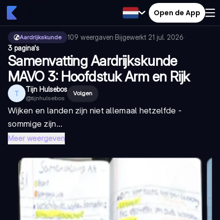
Open de App
109
weergaven
·
Bijgewerkt
21 jul. 2026
·
Aardrijkskunde
3 pagina's
Samenvatting Aardrijkskunde
MAVO 3: Hoofdstuk Arm en Rijk
Tijn Hulsebos
T
Volgen
@
tijnhulsebos
Wijken en landen zijn niet allemaal hetzelfde -
sommige zijn...
Meer weergeven