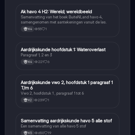
Ak havo 4 H2: Wereld; wereldbeeld
Aardrijkskunde
Samenvatting van het boek BuiteNLand havo 4,
samengenomen met aantekeningen vanuit de les.
55
1
K4
Aardrijkskunde hoofdstuk 1: Wateroverlast
Aardrijkskunde
Paragraaf 1, 2 en 3
221
6
K4
Aardrijkskunde vwo 2, hoofdstuk 1 paragraaf 1
Aardrijkskunde
T/m 6
Vwo 2, hoofdstuk 1 , paragraaf 1 tot 6
239
1
K2
Samenvatting aardrijkskunde havo 5 alle stof
Aardrijkskunde
Een samenvatting van alle havo 5 stof
650
19
K5