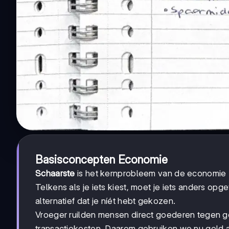
Basisconcepten Economie
Schaarste
is het kernprobleem van de economie 
Telkens als je iets kiest, moet je iets anders opg
alternatief dat je níét hebt gekozen.
Vroeger ruilden mensen direct goederen tegen 
transactiekosten. Daarom gebruiken we nu geld a