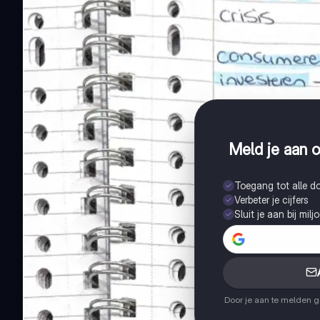
Meld je aan o
Toegang tot alle 
Verbeter je cijfers
Sluit je aan bij mil
Door je aan te melden 