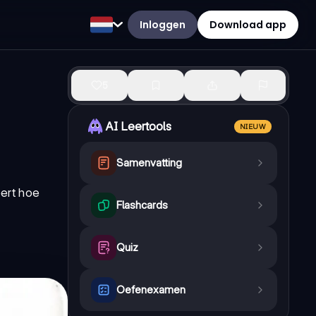
Inloggen
Download app
5
AI Leertools
NIEUW
Samenvatting
ert hoe
Flashcards
Quiz
Oefenexamen