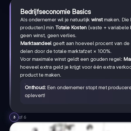
Bedrijfseconomie Basics
Als ondernemer wil je natuurlijk
winst
maken. Die 
producten) min
Totale Kosten
(vaste + variabele
geen winst, geen verlies.
Marktaandeel
geeft aan hoeveel procent van de to
delen door de totale marktafzet × 100%.
Voor maximale winst geldt een gouden regel:
Mar
hoeveel extra geld je krijgt voor één extra verko
product te maken.
Onthoud:
Een ondernemer stopt met produceren
oplevert!
of
6
3