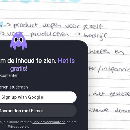
m de inhoud te zien
.
Het is
gratis!
documenten
joenen studenten
Aanmelden met E-mail
ga je akkoord met de
Servicevoorwaarden
en het
Privacybeleid