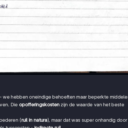
- we hebben oneindige behoeften maar beperkte middele
even. Die
opofferingskosten
zijn de waarde van het beste
goederen (
ruil in natura
), maar dat was super onhandig doo
ls tussenstap -
indirecte ruil
.