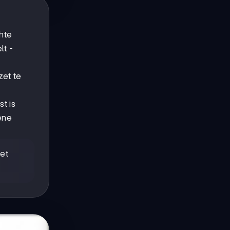
chte
lt -
zet te
t is
ene
et