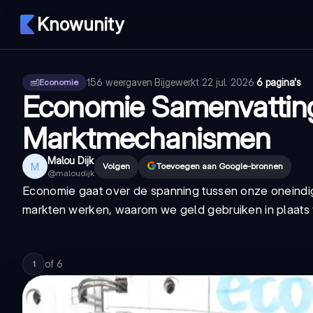
Knowunity
156
weergaven
·
Bijgewerkt
22 jul. 2026
·
6 pagina's
Economie
Economie Samenvatting:
Marktmechanismen
Malou Dijk
M
Volgen
Toevoegen aan Google-bronnen
@
maloudijk
Economie gaat over de spanning tussen onze oneindi
markten werken, waarom we geld gebruiken in plaats v
of
6
1