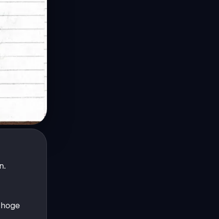
n.
r hoge