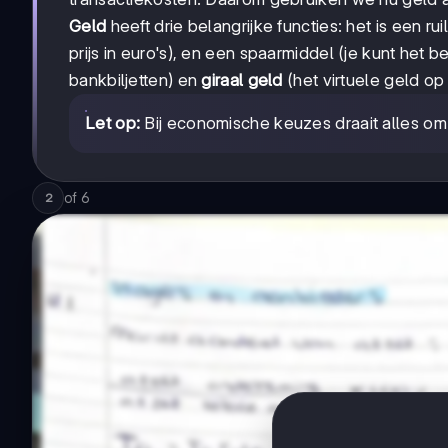
Geld
heeft drie belangrijke functies: het is een r
prijs in euro's), en een spaarmiddel (je kunt het
bankbiljetten) en
giraal geld
(het virtuele geld op 
Let op:
Bij economische keuzes draait alles om w
of
6
2