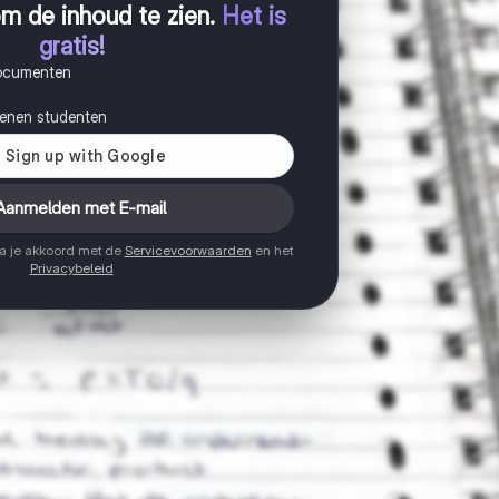
m de inhoud te zien
.
Het is
gratis!
documenten
joenen studenten
Aanmelden met E-mail
ga je akkoord met de
Servicevoorwaarden
en het
Privacybeleid