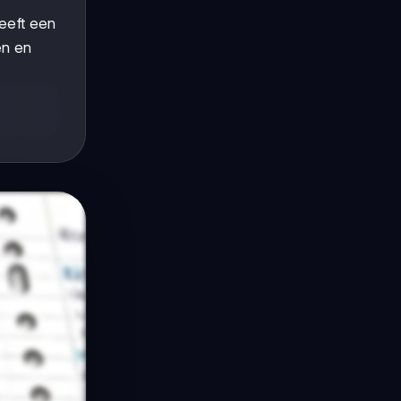
heeft een
n en