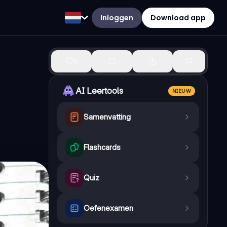
Inloggen
Download app
0
AI Leertools
NIEUW
Samenvatting
Flashcards
Quiz
Oefenexamen