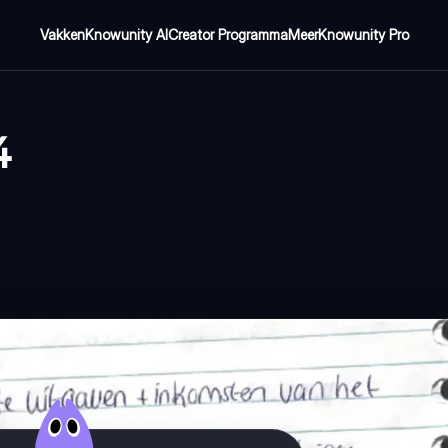
Vakken
Knowunity AI
Creator Programma
Meer
Knowunity Pro
4