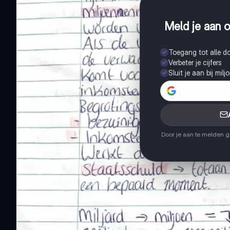
Meld je aan o
Toegang tot alle 
Verbeter je cijfers
Sluit je aan bij mil
Door je aan te melden 