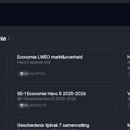
mie
9
Economie LWEO markt&overheid
H
Economie
Havo 5 examen stof
A
g
137
6
K5
SE-1 Economie Havo 5 2025-2026
V
Economie
SE-1 Economie Havo 5 2025-2026
S
321
12
K5
Geschiedenis tijdvak 7 samenvatting
M
Economie