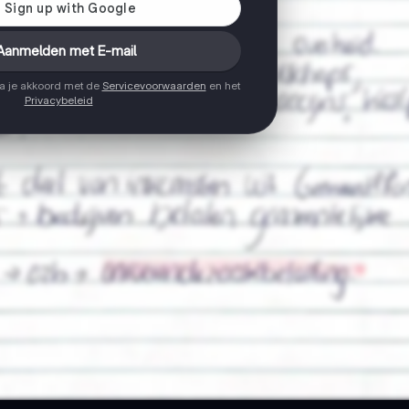
Aanmelden met E-mail
ga je akkoord met de
Servicevoorwaarden
en het
Privacybeleid