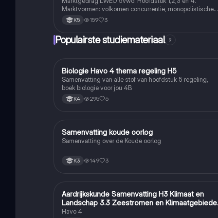
Marktgedrag LWEO 5vwo. Hoofdstuk 1,2,3 en 4.
Marktvormen: volkomen concurrentie, monopolistische
concurrentie, oligopolie en monopolie
159
3
K5
Populairste studiemateriaal
9
Biologie Havo 4 thema regeling H5
Biologie
Samenvatting van alle stof van hoofdstuk 5 regeling,
boek biologie voor jou 4B
295
6
K4
Samenvatting koude oorlog
Geschiedenis
Samenvatting over de Koude oorlog
149
3
K3
Aardrijkskunde Samenvatting H3 Klimaat en
Aardrijkskunde
Landschap 3.3 Zeestromen en Klimaatgebiede
• BuiteNLand
Havo 4