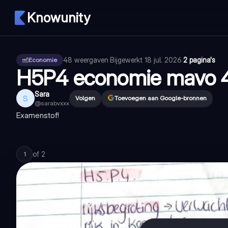
Knowunity
48
weergaven
·
Bijgewerkt
18 jul. 2026
·
2 pagina's
Economie
H5P4 economie mavo 
Sara
S
Volgen
Toevoegen aan Google-bronnen
@
sarabvxxx
Examenstof!
of
2
1