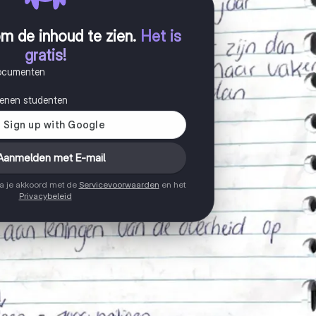
m de inhoud te zien
.
Het is
gratis!
documenten
joenen studenten
Aanmelden met E-mail
ga je akkoord met de
Servicevoorwaarden
en het
Privacybeleid