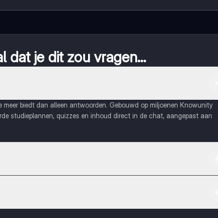
 dat je dit zou vragen...
ie meer biedt dan alleen antwoorden. Gebouwd op miljoenen Knowunity
eerde studieplannen, quizzes en inhoud direct in de chat, aangepast aan
Apple App Store.
maak contact met medestudenten en krijg directe hulp. Alles binnen