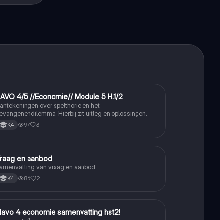
AVO 4/5 //Economie// Module 5 H.1/2
Economie
antekeningen over spelthorie en het
evangenendilemma. Hierbij zit uitleg en oplossingen.
97
3
K4
raag en aanbod
Economie
amenvatting van vraag en aanbod
86
2
K4
avo 4 economie samenvatting hst2!
Economie