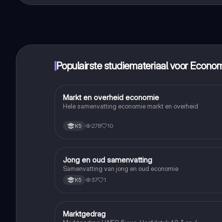
handbereik!
Populairste studiemateriaal voor Econo
Markt en overheid economie
Economie
Hele samenvatting economie markt en overheid
278
10
K5
Jong en oud samenvatting
Economie
Samenvatting van jong en oud economie
37
1
K5
Marktgedrag
Economie