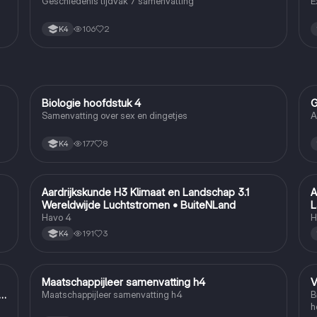
Geschiedenis tijdvak 7 samenvatting
E
106
2
K4
Biologie hoofdstuk 4
G
Biologie
Samenvatting over sex en dingetjes
A
177
8
K4
Aardrijkskunde H3 Klimaat en Landschap 3.1
A
Aardrijkskunde
Wereldwijde Luchtstromen • BuiteNLand
L
Havo 4
H
191
3
K4
Maatschappijleer samenvatting h4
V
Maatschappijleer
n
Maatschappijleer samenvatting h4
B
h