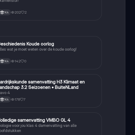
xamenstof!
202
2
K4
eschiedenis Koude oorlog
Geschiedenis
lles wat je moet weten over de koude oorlog!
142
0
K4
ardrijkskunde samenvatting H3 Klimaat en
Aardrijkskunde
andschap 3.2 Seizoenen • BuiteNLand
avo 4
178
7
K4
olledige samenvatting VMBO GL 4
Biologie
iologie voor jou klas 4 damenvatting van alle
oofdstukken