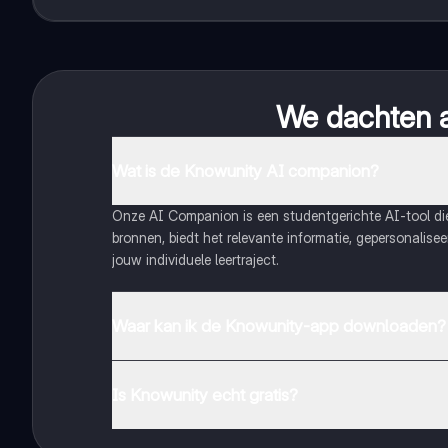
We dachten al
Wat is de Knowunity AI companion?
Onze AI Companion is een studentgerichte AI-tool d
bronnen, biedt het relevante informatie, gepersonalis
jouw individuele leertraject.
Waar kan ik de Knowunity-app downloaden?
Je kunt de app downloaden via Google Play Store en 
Is Knowunity echt gratis?
Dat klopt! Geniet van gratis toegang tot leerinhoud, 