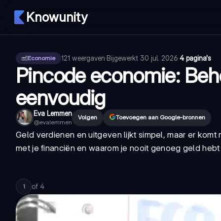
Knowunity
121
weergaven
·
Bijgewerkt
30 jul. 2026
·
4 pagina's
Economie
Pincode economie: Behe
eenvoudig
Eva Lemmen
Volgen
Toevoegen aan Google-bronnen
@
evalemmen
Geld verdienen en uitgeven lijkt simpel, maar er komt m
met je financiën en waarom je nooit genoeg geld hebt v
of
4
1