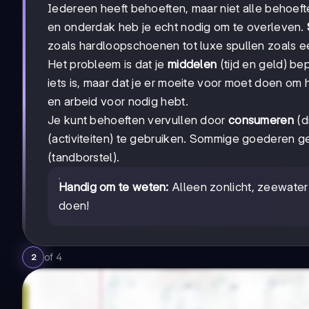
Iedereen heeft behoeften, maar niet alle behoefte
en onderdak heb je echt nodig om te overleven.
zoals hardloopschoenen tot luxe spullen zoals e
Het probleem is dat je
middelen
(tijd en geld) b
iets is, maar dat je er moeite voor moet doen om 
en arbeid voor nodig hebt.
Je kunt behoeften vervullen door
consumeren
(d
(activiteiten) te gebruiken. Sommige goederen g
(tandborstel).
Handig om te weten:
Alleen zonlicht, zeewater 
doen!
of
4
2