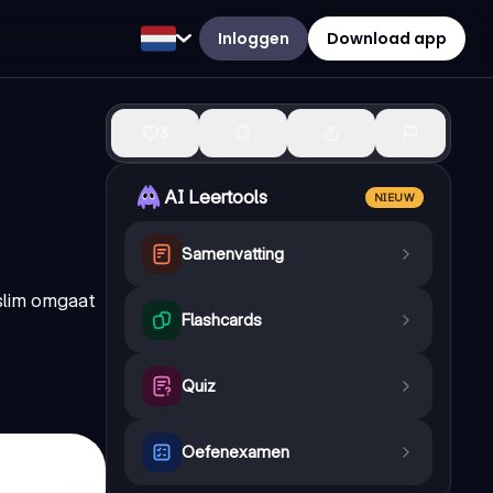
Inloggen
Download app
3
AI Leertools
NIEUW
Samenvatting
 slim omgaat
Flashcards
Quiz
Oefenexamen