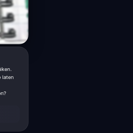
uiken.
e laten
en?