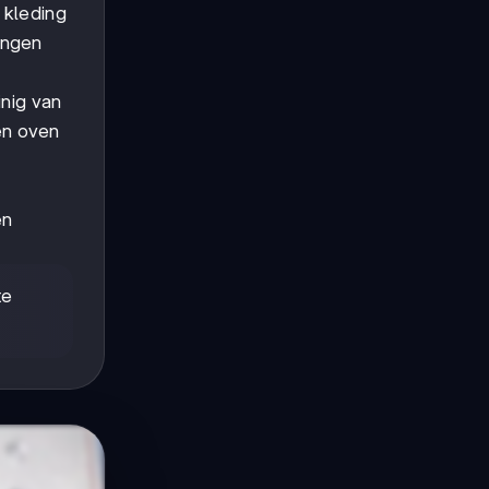
 kleding
ingen
inig van
een oven
en
te