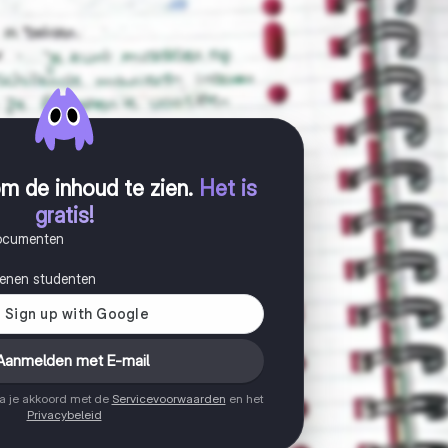
m de inhoud te zien
.
Het is
gratis!
documenten
joenen studenten
Aanmelden met E-mail
ga je akkoord met de
Servicevoorwaarden
en het
Privacybeleid