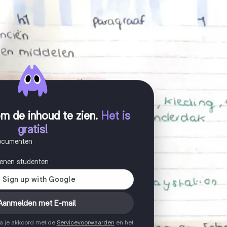
m de inhoud te zien
.
Het is
gratis!
documenten
joenen studenten
Aanmelden met E-mail
ga je akkoord met de
Servicevoorwaarden
en het