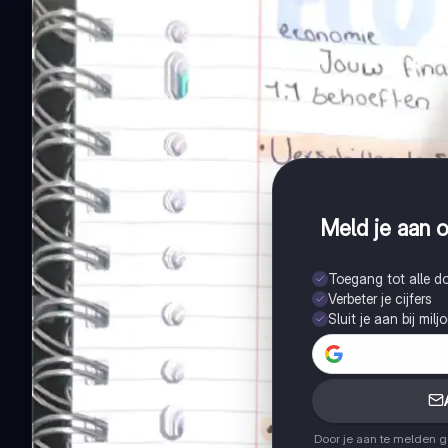
Meld je aan o
Toegang tot alle 
Verbeter je cijfers
Sluit je aan bij mil
Door je aan te melden 