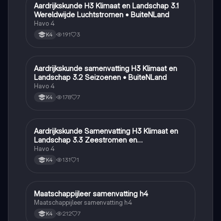
Aardrijkskunde H3 Klimaat en Landschap 3.1
Aardrijkskunde
Wereldwijde Luchtstromen • BuiteNLand
Havo 4
191
3
K4
Aardrijkskunde samenvatting H3 Klimaat en
Aardrijkskunde
Landschap 3.2 Seizoenen • BuiteNLand
Havo 4
178
7
K4
Aardrijkskunde Samenvatting H3 Klimaat en
Aardrijkskunde
Landschap 3.3 Zeestromen en
Klimaatgebieden • BuiteNLand
Havo 4
131
1
K4
Maatschappijleer samenvatting h4
Maatschappijleer
Maatschappijleer samenvatting h4
212
7
K4