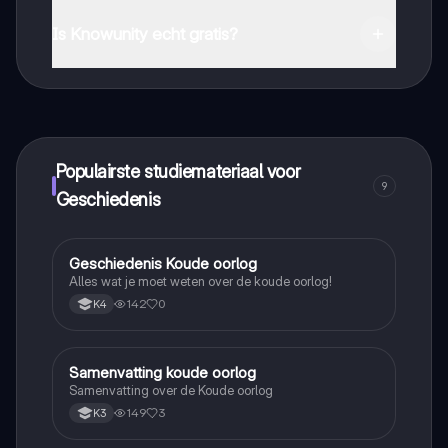
Je kunt de app downloaden via Google Play Store en
Apple App Store.
Is Knowunity echt gratis?
Dat klopt! Geniet van gratis toegang tot leerinhoud,
maak contact met medestudenten en krijg directe hulp.
Alles binnen handbereik!
Populairste studiemateriaal voor
9
Geschiedenis
Geschiedenis Koude oorlog
Geschiedenis
Alles wat je moet weten over de koude oorlog!
142
0
K4
Samenvatting koude oorlog
Geschiedenis
Samenvatting over de Koude oorlog
149
3
K3