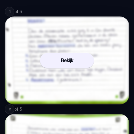
of
3
1
Bekijk
of
3
2