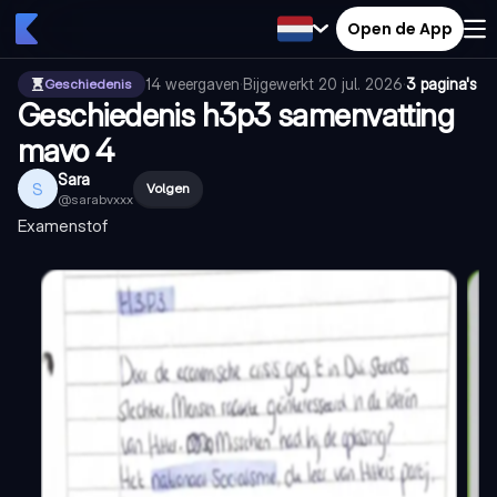
Open de App
14
weergaven
·
Bijgewerkt
20 jul. 2026
·
3 pagina's
Geschiedenis
Geschiedenis h3p3 samenvatting
mavo 4
Sara
S
Volgen
@
sarabvxxx
Examenstof