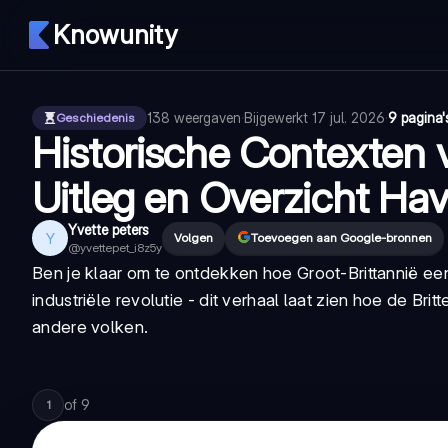
Knowunity
138
weergaven
·
Bijgewerkt
17 jul. 2026
·
9 pagina'
Geschiedenis
Historische Contexten 
Uitleg en Overzicht Hav
Yvette peters
Y
Volgen
Toevoegen aan Google-bronnen
@
yvettepet_i8z5y
Ben je klaar om te ontdekken hoe Groot-Brittannië ee
industriële revolutie - dit verhaal laat zien hoe de Br
andere volken.
of
9
1