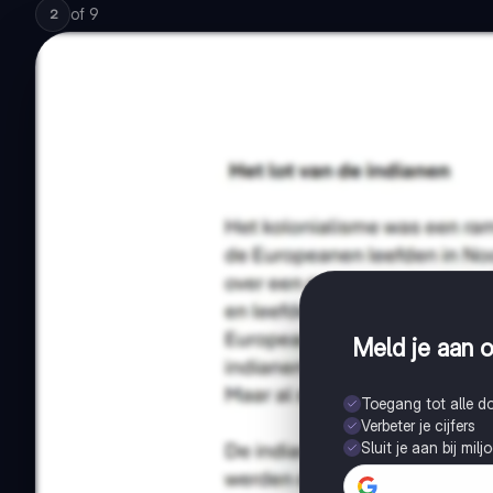
of
9
2
Meld je aan o
Toegang tot alle 
Verbeter je cijfers
Sluit je aan bij mil