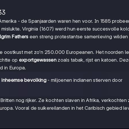
33
Amerika - de Spanjaarden waren hen voor. In 1585 probe
 mislukte. Virginia (1607) werd hun eerste succesvolle kol
ilgrim Fathers
een streng protestantse samenleving wilden
de oostkust met zo'n 250.000 Europeanen. Het noorden l
ichtte op
exportgewassen
zoals tabak, rijst en katoen. De
d in Europa.
e
inheemse bevolking
- miljoenen indianen stierven door
ritten nog rijker. Ze kochten slaven in Afrika, verkochten 
uropa. Vooral de suikereilanden in het Caribisch gebied l