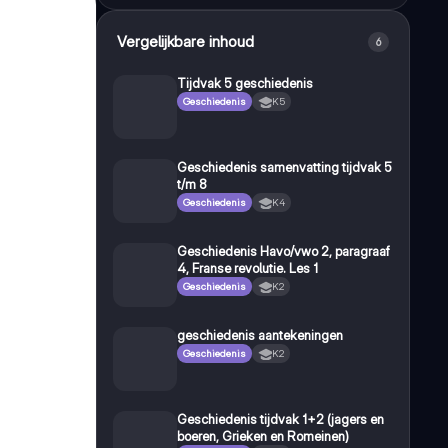
Vergelijkbare inhoud
6
Tijdvak 5 geschiedenis
Geschiedenis
K5
Geschiedenis samenvatting tijdvak 5
t/m 8
Geschiedenis
K4
Geschiedenis Havo/vwo 2, paragraaf
4, Franse revolutie. Les 1
Geschiedenis
K2
geschiedenis aantekeningen
Geschiedenis
K2
Geschiedenis tijdvak 1+2 (jagers en
boeren, Grieken en Romeinen)