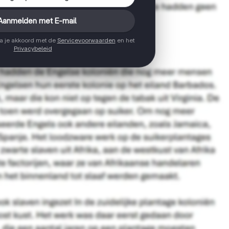
Aanmelden met E-mail
ga je akkoord met de
Servicevoorwaarden
en het
Privacybeleid