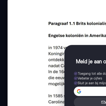
Meld je aan o
Toegang tot alle 
Verbeter je cijfers
Sluit je aan bij mil