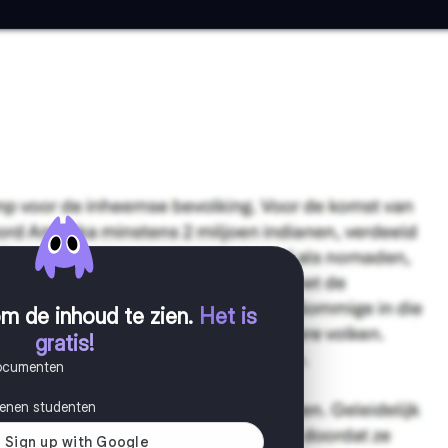
m de inhoud te zien
.
Het is
gratis!
documenten
joenen studenten