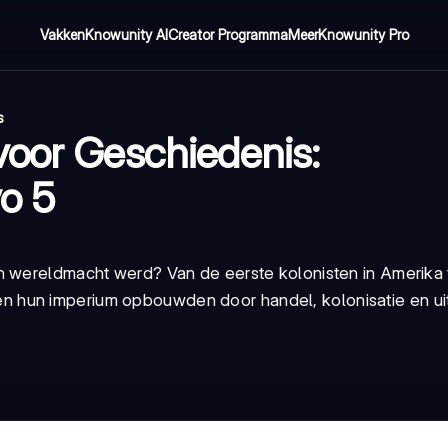
Vakken
Knowunity AI
Creator Programma
Meer
Knowunity Pro
s
voor Geschiedenis:
o 5
n wereldmacht werd? Van de eerste kolonisten in Amerika 
itten hun imperium opbouwden door handel, kolonisatie en ui