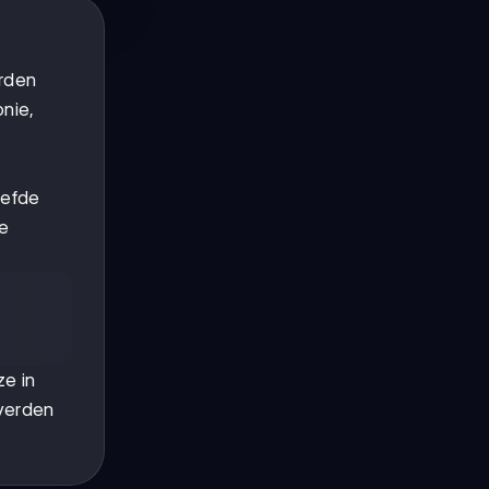
erden
onie,
eefde
ze
ze in
everden