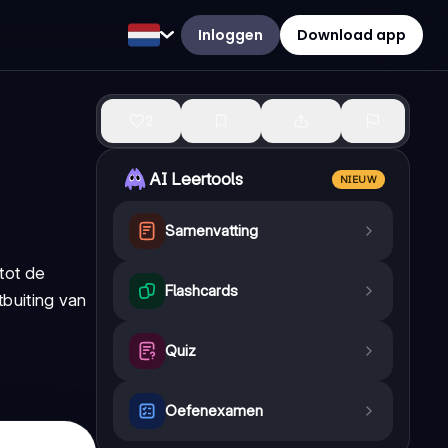
Inloggen
Download app
2
AI Leertools
NIEUW
Samenvatting
tot de
Flashcards
tbuiting van
Quiz
Oefenexamen