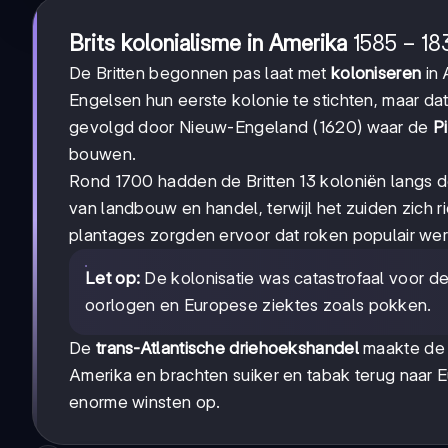
1585-
1585
−
18
Brits kolonialisme in Amerika
1833
De Britten begonnen pas laat met
koloniseren
in 
Engelsen hun eerste kolonie te stichten, maar dat
gevolgd door Nieuw-Engeland (1620) waar de
P
bouwen.
Rond 1700 hadden de Britten 13 koloniën langs 
van landbouw en handel, terwijl het zuiden zich r
plantages zorgden ervoor dat roken populair wer
Let op:
De kolonisatie was catastrofaal voor d
oorlogen en Europese ziektes zoals pokken.
De
trans-Atlantische driehoekshandel
maakte de B
Amerika en brachten suiker en tabak terug naar E
enorme winsten op.