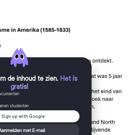
m de inhoud te zien
.
Het is
gratis!
documenten
joenen studenten
Aanmelden met E-mail