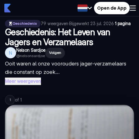
Open de App
79
weergaven
·
Bijgewerkt
23 jul. 2026
·
1 pagina
Geschiedenis
Geschiedenis: Het Leven van
Jagers en Verzamelaars
Nelson Sardjoe
N
Volgen
@
nelsonsardjoe
Ooit waren al onze voorouders jager-verzamelaars
die constant op zoek...
Meer weergeven
of
1
1