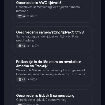
Geschiedenis VWO tijdvak 6
Geschiedenis
Geschreven samenvatting vwo tijdvak 6 memo
methode
90
0
K4
Geschiedenis samenvatting tijdvak 5 t/m 8
Geschiedenis
Samenvatting van de tijdvakken 5,6,7 en 8 van
geschiedenis
487
9
K4
Pruiken tijd in de 18e eeuw en revolutie in
Geschiedenis
Amerika en Frankrijk
Waarom de 18e eeuw de pruikentijd word genoemd.
Hoe de Franse samenleving in elkaar zat. En hoe de
Amerikaanse en Franse revolutie ging.
28
1
K3
Geschiedenis tijdvak 5 samenvatting
Geschiedenis
Geschiedenis tijdvak 5 samenvatting
567
15