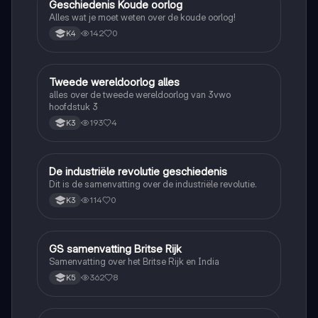
Geschiedenis Koude oorlog
Geschiedenis
Alles wat je moet weten over de koude oorlog!
142
0
K4
Tweede wereldoorlog alles
Geschiedenis
alles over de tweede wereldoorlog van 3vwo
hoofdstuk 3
193
4
K3
De industriële revolutie geschiedenis
Geschiedenis
Dit is de samenvatting over de industriële revolutie.
114
0
K3
GS samenvatting Britse Rijk
Geschiedenis
Samenvatting over het Britse Rijk en India
362
8
K5