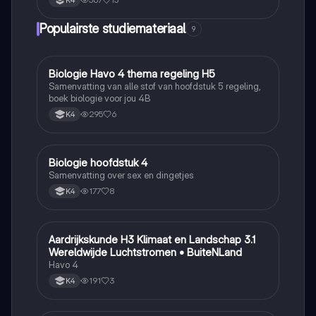
K4
Populairste studiemateriaal
9
Biologie Havo 4 thema regeling H5
Biologie
Samenvatting van alle stof van hoofdstuk 5 regeling,
boek biologie voor jou 4B
295
6
K4
Biologie hoofdstuk 4
Biologie
Samenvatting over sex en dingetjes
177
8
K4
Aardrijkskunde H3 Klimaat en Landschap 3.1
Aardrijkskunde
Wereldwijde Luchtstromen • BuiteNLand
Havo 4
191
3
K4