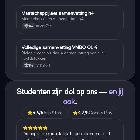
Maatschappijleer samenvatting h4
Maatschappijleer
Maatschappijleer samenvatting h4
212
7
K4
Volledige samenvatting VMBO GL 4
Biologie
Biologie voor jou klas 4 damenvatting van alle
hoofdstukken
119
1
K4
Studenten zijn dol op ons —
en jij
ook
.
4.6
/5
App Store
4.7
/5
Google Play
De app is heel makkelijk te gebruiken en goed