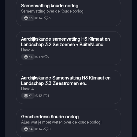
Samenvatting koude oorlog
Geschiedenis
Samenvatting over de Koude oorlog
149
3
K3
Aardrijkskunde samenvatting H3 Klimaat en
Aardrijkskunde
Landschap 3.2 Seizoenen • BuiteNLand
Havo 4
178
7
K4
Aardrijkskunde Samenvatting H3 Klimaat en
Aardrijkskunde
Landschap 3.3 Zeestromen en
Klimaatgebieden • BuiteNLand
Havo 4
131
1
K4
Geschiedenis Koude oorlog
Geschiedenis
Alles wat je moet weten over de koude oorlog!
142
0
K4