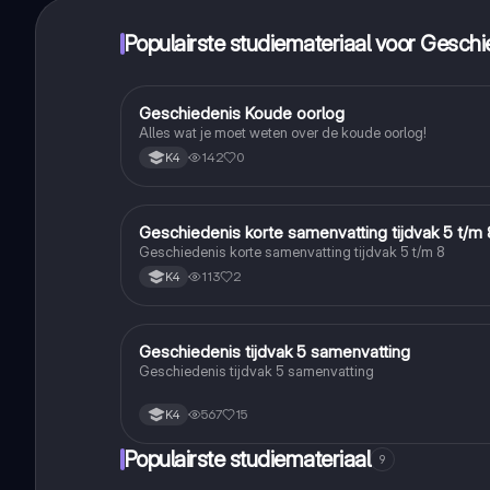
Populairste studiemateriaal voor Geschi
Geschiedenis Koude oorlog
Geschiedenis
Alles wat je moet weten over de koude oorlog!
142
0
K4
Geschiedenis korte samenvatting tijdvak 5 t/m 
Geschiedenis
Geschiedenis korte samenvatting tijdvak 5 t/m 8
113
2
K4
Geschiedenis tijdvak 5 samenvatting
Geschiedenis
Geschiedenis tijdvak 5 samenvatting
567
15
K4
Populairste studiemateriaal
9