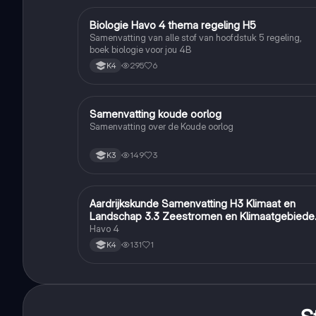
Biologie Havo 4 thema regeling H5
Biologie
Samenvatting van alle stof van hoofdstuk 5 regeling,
boek biologie voor jou 4B
295
6
K4
Samenvatting koude oorlog
Geschiedenis
Samenvatting over de Koude oorlog
149
3
K3
Aardrijkskunde Samenvatting H3 Klimaat en
Aardrijkskunde
Landschap 3.3 Zeestromen en Klimaatgebiede
• BuiteNLand
Havo 4
131
1
K4