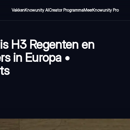
Vakken
Knowunity AI
Creator Programma
Meer
Knowunity Pro
is H3 Regenten en
s in Europa •
ts