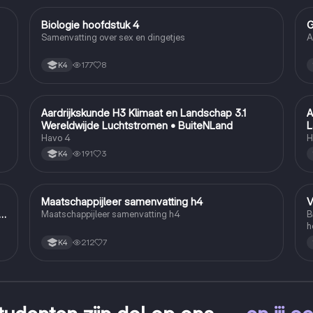
Biologie hoofdstuk 4
G
Biologie
Samenvatting over sex en dingetjes
A
177
8
K4
Aardrijkskunde H3 Klimaat en Landschap 3.1
A
Aardrijkskunde
Wereldwijde Luchtstromen • BuiteNLand
L
Havo 4
H
191
3
K4
Maatschappijleer samenvatting h4
V
Maatschappijleer
n
Maatschappijleer samenvatting h4
B
h
212
7
K4