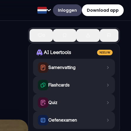
Inloggen
Download app
0
AI Leertools
NIEUW
Samenvatting
Flashcards
Quiz
Oefenexamen