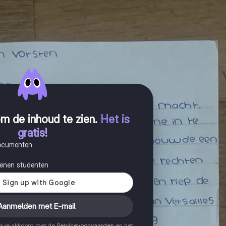
m de inhoud te zien
.
Het is
gratis!
documenten
joenen studenten
Aanmelden met E-mail
ga je akkoord met de
Servicevoorwaarden
en het