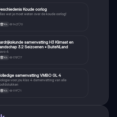
eschiedenis Koude oorlog
Geschiedenis
lles wat je moet weten over de koude oorlog!
142
0
K4
ardrijkskunde samenvatting H3 Klimaat en
Aardrijkskunde
andschap 3.2 Seizoenen • BuiteNLand
avo 4
178
7
K4
olledige samenvatting VMBO GL 4
Biologie
iologie voor jou klas 4 damenvatting van alle
oofdstukken
119
1
K4