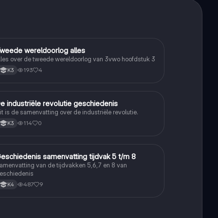
weede wereldoorlog alles
Geschiedenis
lles over de tweede wereldoorlog van 3vwo hoofdstuk 3
193
4
K3
e industriële revolutie geschiedenis
Geschiedenis
it is de samenvatting over de industriële revolutie.
114
0
K3
eschiedenis samenvatting tijdvak 5 t/m 8
Geschiedenis
amenvatting van de tijdvakken 5,6,7 en 8 van
eschiedenis
487
9
K4