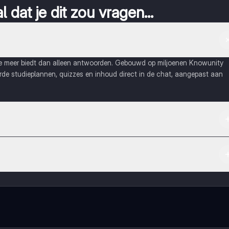
 dat je dit zou vragen...
ie meer biedt dan alleen antwoorden. Gebouwd op miljoenen Knowunity
eerde studieplannen, quizzes en inhoud direct in de chat, aangepast aan
Apple App Store.
maak contact met medestudenten en krijg directe hulp. Alles binnen