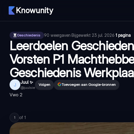
Knowunity
90
weergaven
·
Bijgewerkt
23 jul. 2026
·
1 pagina
Geschiedenis
Leerdoelen Geschieden
Vorsten P1 Machthebber
Geschiedenis Werkplaa
Juul ✨
J
Volgen
Toevoegen aan Google-bronnen
@
juulsie
Vwo 2
of
1
1