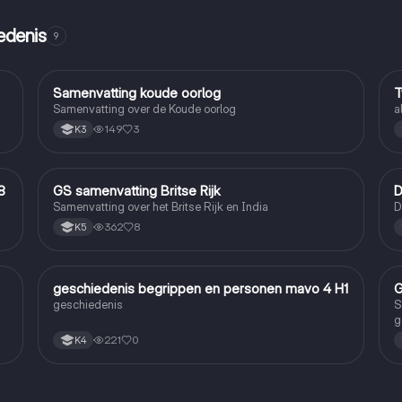
edenis
9
Samenvatting koude oorlog
T
Geschiedenis
Samenvatting over de Koude oorlog
a
149
3
K3
8
GS samenvatting Britse Rijk
D
Geschiedenis
Samenvatting over het Britse Rijk en India
D
362
8
K5
geschiedenis begrippen en personen mavo 4 H1
G
Geschiedenis
geschiedenis
S
g
221
0
K4