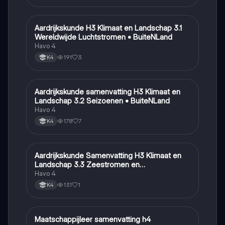
Aardrijkskunde H3 Klimaat en Landschap 3.1
Aardrijkskunde
Wereldwijde Luchtstromen • BuiteNLand
Havo 4
191
3
K4
Aardrijkskunde samenvatting H3 Klimaat en
Aardrijkskunde
Landschap 3.2 Seizoenen • BuiteNLand
Havo 4
178
7
K4
Aardrijkskunde Samenvatting H3 Klimaat en
Aardrijkskunde
Landschap 3.3 Zeestromen en
Klimaatgebieden • BuiteNLand
Havo 4
131
1
K4
Maatschappijleer samenvatting h4
Maatschappijleer