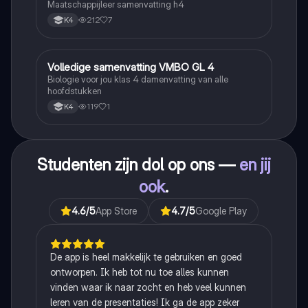
Maatschappijleer samenvatting h4
212
7
K4
Volledige samenvatting VMBO GL 4
Biologie
Biologie voor jou klas 4 damenvatting van alle
hoofdstukken
119
1
K4
Studenten zijn dol op ons —
en jij
ook
.
4.6
/5
App Store
4.7
/5
Google Play
De app is heel makkelijk te gebruiken en goed
ontworpen. Ik heb tot nu toe alles kunnen
vinden waar ik naar zocht en heb veel kunnen
leren van de presentaties! Ik ga de app zeker