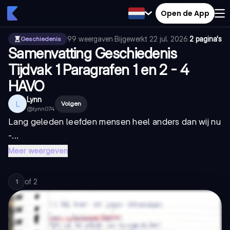
Open de App
99
weergaven
·
Bijgewerkt
22 jul. 2026
·
2 pagina's
Geschiedenis
Samenvatting Geschiedenis
Tijdvak 1 Paragrafen 1 en 2 - 4
HAVO
Lynn
L
Volgen
@
lynn074
Lang geleden leefden mensen heel anders dan wij nu
-...
Meer weergeven
of
2
1