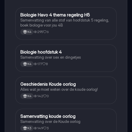
Biologie Havo 4 thema regeling H5
Biologie
Samenvatting van alle stof van hoofdstuk 5 regeling,
boek biologie voor jou 4B
295
6
K4
Biologie hoofdstuk 4
Biologie
Samenvatting over sex en dingetjes
177
8
K4
Geschiedenis Koude oorlog
Geschiedenis
Alles wat je moet weten over de koude oorlog!
142
0
K4
Samenvatting koude oorlog
Geschiedenis
Samenvatting over de Koude oorlog
149
3
K3