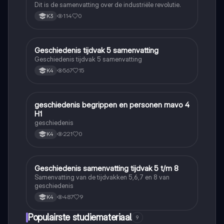
Dit is de samenvatting over de industriële revolutie.
114
0
K3
Geschiedenis tijdvak 5 samenvatting
Geschiedenis
Geschiedenis tijdvak 5 samenvatting
567
15
K4
geschiedenis begrippen en personen mavo 4
Geschiedenis
H1
geschiedenis
221
0
K4
Geschiedenis samenvatting tijdvak 5 t/m 8
Geschiedenis
Samenvatting van de tijdvakken 5,6,7 en 8 van
geschiedenis
487
9
K4
Populairste studiemateriaal
9