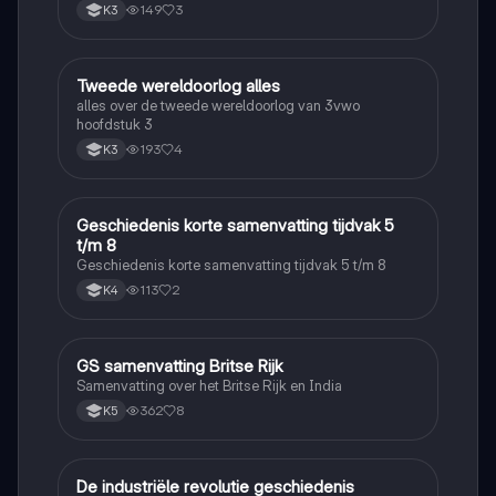
149
3
K3
Tweede wereldoorlog alles
Geschiedenis
alles over de tweede wereldoorlog van 3vwo
hoofdstuk 3
193
4
K3
Geschiedenis korte samenvatting tijdvak 5
Geschiedenis
t/m 8
Geschiedenis korte samenvatting tijdvak 5 t/m 8
113
2
K4
GS samenvatting Britse Rijk
Geschiedenis
Samenvatting over het Britse Rijk en India
362
8
K5
De industriële revolutie geschiedenis
Geschiedenis