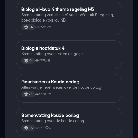
Biologie Havo 4 thema regeling H5
Biologie
Samenvatting van alle stof van hoofdstuk 5 regeling,
boek biologie voor jou 4B
295
6
K4
Biologie hoofdstuk 4
Biologie
Samenvatting over sex en dingetjes
177
8
K4
Geschiedenis Koude oorlog
Geschiedenis
Alles wat je moet weten over de koude oorlog!
142
0
K4
Samenvatting koude oorlog
Geschiedenis
Samenvatting over de Koude oorlog
149
3
K3