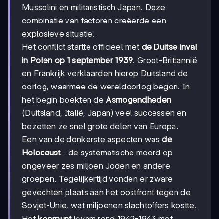
Mussolini en militaristisch Japan. Deze
combinatie van factoren creëerde een
explosieve situatie.
Het conflict startte officieel met
de Duitse inval
in Polen op 1 september 1939
. Groot-Brittannië
en Frankrijk verklaarden hierop Duitsland de
oorlog, waarmee de wereldoorlog begon. In
het begin boekten de
Asmogendheden
(Duitsland, Italië, Japan) veel successen en
bezetten ze snel grote delen van Europa.
Een van de donkerste aspecten was
de
Holocaust
- de systematische moord op
ongeveer zes miljoen Joden en andere
groepen. Tegelijkertijd vonden er zware
gevechten plaats aan het oostfront tegen de
Sovjet-Unie, wat miljoenen slachtoffers kostte.
Het
keerpunt
kwam rond 1942-1943 met