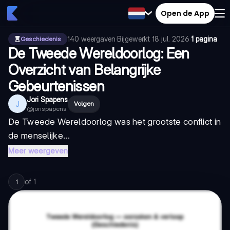
Open de App
140
weergaven
·
Bijgewerkt
18 jul. 2026
·
1 pagina
Geschiedenis
De Tweede Wereldoorlog: Een
Overzicht van Belangrijke
Gebeurtenissen
Jori Spapens
J
Volgen
@
jorispapens
De Tweede Wereldoorlog was het grootste conflict in
de menselijke...
Meer weergeven
of
1
1