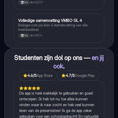
212
7
K4
Volledige samenvatting VMBO GL 4
Biologie
Biologie voor jou klas 4 damenvatting van alle
hoofdstukken
119
1
K4
Studenten zijn dol op ons —
en jij
ook
.
4.6
/5
App Store
4.7
/5
Google Play
De app is heel makkelijk te gebruiken en goed
ontworpen. Ik heb tot nu toe alles kunnen
vinden waar ik naar zocht en heb veel kunnen
leren van de presentaties! Ik ga de app zeker
gebruiken voor een schoolopdracht! En natuurlijk