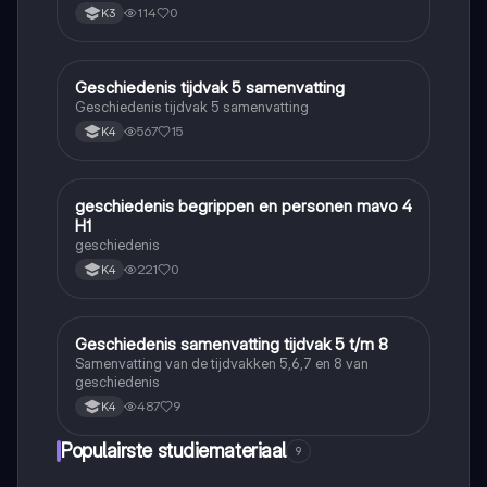
114
0
K3
Geschiedenis tijdvak 5 samenvatting
Geschiedenis
Geschiedenis tijdvak 5 samenvatting
567
15
K4
geschiedenis begrippen en personen mavo 4
Geschiedenis
H1
geschiedenis
221
0
K4
Geschiedenis samenvatting tijdvak 5 t/m 8
Geschiedenis
Samenvatting van de tijdvakken 5,6,7 en 8 van
geschiedenis
487
9
K4
Populairste studiemateriaal
9