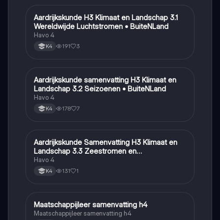
Aardrijkskunde H3 Klimaat en Landschap 3.1
Aardrijkskunde
Wereldwijde Luchtstromen • BuiteNLand
Havo 4
191
3
K4
Aardrijkskunde samenvatting H3 Klimaat en
Aardrijkskunde
Landschap 3.2 Seizoenen • BuiteNLand
Havo 4
178
7
K4
Aardrijkskunde Samenvatting H3 Klimaat en
Aardrijkskunde
Landschap 3.3 Zeestromen en
Klimaatgebieden • BuiteNLand
Havo 4
131
1
K4
Maatschappijleer samenvatting h4
Maatschappijleer
Maatschappijleer samenvatting h4