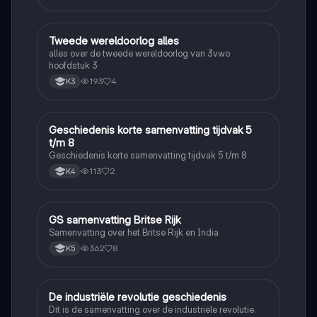
Tweede wereldoorlog alles
Geschiedenis
alles over de tweede wereldoorlog van 3vwo
hoofdstuk 3
193
4
K3
Geschiedenis korte samenvatting tijdvak 5
Geschiedenis
t/m 8
Geschiedenis korte samenvatting tijdvak 5 t/m 8
113
2
K4
GS samenvatting Britse Rijk
Geschiedenis
Samenvatting over het Britse Rijk en India
362
8
K5
De industriële revolutie geschiedenis
Geschiedenis
Dit is de samenvatting over de industriële revolutie.