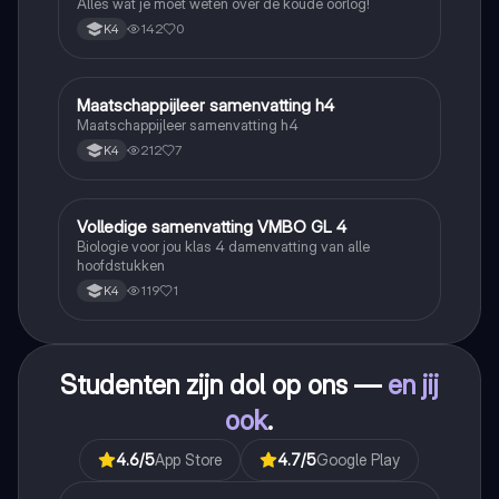
Alles wat je moet weten over de koude oorlog!
142
0
K4
Maatschappijleer samenvatting h4
Maatschappijleer
Maatschappijleer samenvatting h4
212
7
K4
Volledige samenvatting VMBO GL 4
Biologie
Biologie voor jou klas 4 damenvatting van alle
hoofdstukken
119
1
K4
Studenten zijn dol op ons —
en jij
ook
.
4.6
/5
App Store
4.7
/5
Google Play