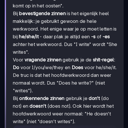
komt op in het oosten".
Bij
bevestigende zinnen
is het eigenlijk heel
makkelijk: je gebruikt gewoon de hele
werkwoord. Het enige waar je op moet letten is
bij
he/she/it
- daar plak je altijd een
-s
of
-es
achter het werkwoord. Dus "I write" wordt "She
writes".
Voor
vragende zinnen
gebruik je de
shit-regel
:
Do
voor I/you/we/they en
Does
voor he/she/it.
De truc is dat het hoofdwerkwoord dan weer
normaal wordt. Dus "Does he write?" (niet
"writes").
Bij
ontkennende zinnen
gebruik je
don't
(do
not) en
doesn't
(does not). Ook hier wordt het
hoofdwerkwoord weer normaal: "He doesn't
write" (niet "doesn't writes").