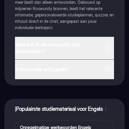
meer biedt dan alleen antwoorden. Gebouwd op
miljoenen Knowunity bronnen, biedt het relevante
informatie, gepersonaliseerde studieplannen, quizzes en
inhoud direct in de chat, aangepast aan jouw
individuele leertraject.
Waar kan ik de Knowunity-app
downloaden?
Je kunt de app downloaden via Google Play Store en
Apple App Store.
Is Knowunity echt gratis?
Dat klopt! Geniet van gratis toegang tot leerinhoud,
maak contact met medestudenten en krijg directe hulp.
Alles binnen handbereik!
Populairste studiemateriaal voor Engels
1
Onregelmatige werkwoorden Engels
Engels