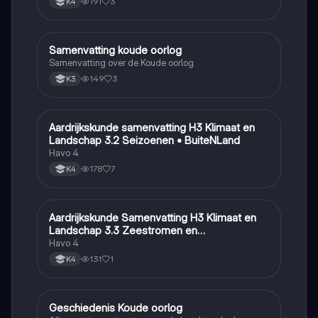
191
3
K4
Samenvatting koude oorlog
Geschiedenis
Samenvatting over de Koude oorlog
149
3
K3
Aardrijkskunde samenvatting H3 Klimaat en
Aardrijkskunde
Landschap 3.2 Seizoenen • BuiteNLand
Havo 4
178
7
K4
Aardrijkskunde Samenvatting H3 Klimaat en
Aardrijkskunde
Landschap 3.3 Zeestromen en
Klimaatgebieden • BuiteNLand
Havo 4
131
1
K4
Geschiedenis Koude oorlog
Geschiedenis