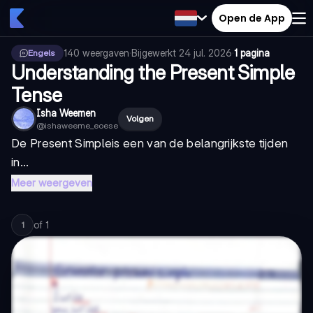
Open de App
140
weergaven
·
Bijgewerkt
24 jul. 2026
·
1 pagina
Engels
Understanding the Present Simple
Tense
Isha Weemen
Volgen
@
ishaweeme_eoese
De
Present Simple
is een van de belangrijkste tijden
in...
Meer weergeven
of
1
1