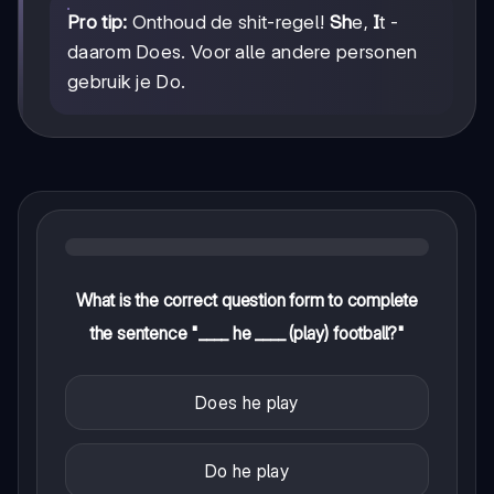
Pro tip:
Onthoud de shit-regel!
Sh
e,
I
t -
daarom Does. Voor alle andere personen
gebruik je Do.
What is the correct question form to complete
the sentence "____ he ____ (play) football?"
Does he play
Do he play