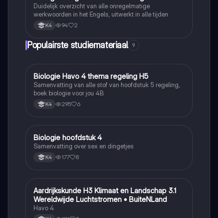
Duidelijk overzicht van alle onregelmatige
werkwoorden in het Engels, uitwerkt in alle tijden
94
2
K4
Populairste studiemateriaal
9
Biologie Havo 4 thema regeling H5
Biologie
Samenvatting van alle stof van hoofdstuk 5 regeling,
boek biologie voor jou 4B
295
6
K4
Biologie hoofdstuk 4
Biologie
Samenvatting over sex en dingetjes
177
8
K4
Aardrijkskunde H3 Klimaat en Landschap 3.1
Aardrijkskunde
Wereldwijde Luchtstromen • BuiteNLand
Havo 4