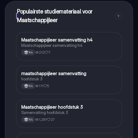
Populairste studiemateriaal voor
9
Maatschappijleer
Maatschappijleer samenvatting h4
Maatschappijleer
Maatschappijleer samenvatting h4
212
7
K4
maatschappijleer samenvatting
Maatschappijleer
hoofdstuk 3
111
5
K4
Maatschappijleer hoofdstuk 3
Maatschappijleer
Samenvatting hoofdstuk 3
1,281
27
K4