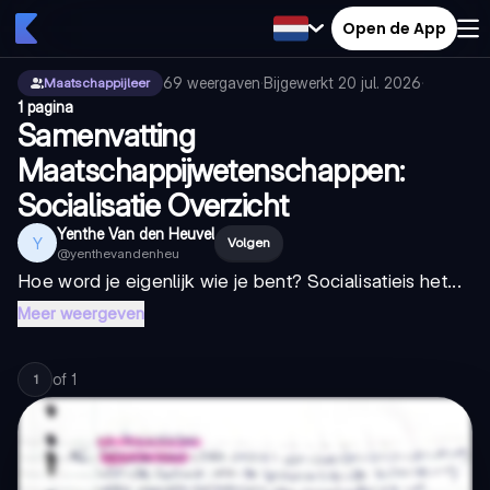
Open de App
69
weergaven
·
Bijgewerkt
20 jul. 2026
·
Maatschappijleer
1 pagina
Samenvatting
Maatschappijwetenschappen:
Socialisatie Overzicht
Yenthe Van den Heuvel
Y
Volgen
@
yenthevandenheu
Hoe word je eigenlijk wie je bent?
Socialisatie
is het...
Meer weergeven
of
1
1