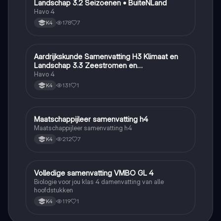
Landschap 3.2 Seizoenen • BuiteNLand
Havo 4
178
7
K4
Aardrijkskunde Samenvatting H3 Klimaat en
Aardrijkskunde
Landschap 3.3 Zeestromen en
Klimaatgebieden • BuiteNLand
Havo 4
131
1
K4
Maatschappijleer samenvatting h4
Maatschappijleer
Maatschappijleer samenvatting h4
212
7
K4
Volledige samenvatting VMBO GL 4
Biologie
Biologie voor jou klas 4 damenvatting van alle
hoofdstukken
119
1
K4