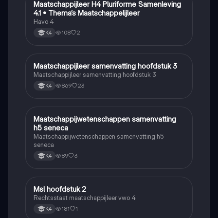
Maatschappijleer H4 Pluriforme Samenleving
Maatschappijleer
4.1 • Thema’s Maatschappelijleer
Havo 4
108
2
K4
Maatschappijleer samenvatting hoofdstuk 3
Maatschappijleer
Maatschappijleer samenvatting hoofdstuk 3
869
23
K4
Maatschappijwetenschappen samenvatting
Maatschappijleer
h5 seneca
Maatschappijwetenschappen samenvatting h5
seneca
89
3
K4
Msl hoofdstuk 2
Maatschappijleer
Rechtsstaat maatschappijleer vwo 4
181
1
K4