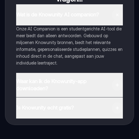
Wat is de Knowunity AI companion?
Onze AI Companion is een studentgerichte AI-tool die
meer biedt dan alleen antwoorden. Gebouwd op
miljoenen Knowunity bronnen, biedt het relevante
informatie, gepersonaliseerde studieplannen, quizzes en
inhoud direct in de chat, aangepast aan jouw
individuele leertraject.
Waar kan ik de Knowunity-app
downloaden?
Je kunt de app downloaden via Google Play Store en
Apple App Store.
Is Knowunity echt gratis?
Dat klopt! Geniet van gratis toegang tot leerinhoud,
maak contact met medestudenten en krijg directe hulp.
Alles binnen handbereik!