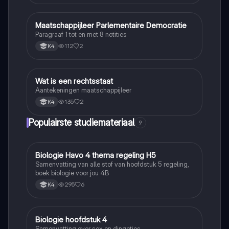
Maatschappijleer Parlementaire Democratie
Maatschappijleer
Paragraaf 1 tot en met 8 notities
112
2
K4
Wat is een rechtsstaat
Maatschappijleer
Aantekeningen maatschappijleer
135
2
K4
Populairste studiemateriaal
9
Biologie Havo 4 thema regeling H5
Biologie
Samenvatting van alle stof van hoofdstuk 5 regeling,
boek biologie voor jou 4B
295
6
K4
Biologie hoofdstuk 4
Biologie
Samenvatting over sex en dingetjes