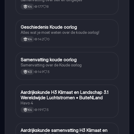
177
8
K4
Geschiedenis Koude oorlog
Geschiedenis
Alles wat je moet weten over de koude oorlog!
142
0
K4
Samenvatting koude oorlog
Geschiedenis
Samenvatting over de Koude oorlog
149
3
K3
Aardrijkskunde H3 Klimaat en Landschap 3.1
Aardrijkskunde
Wereldwijde Luchtstromen • BuiteNLand
Havo 4
191
3
K4
Aardrijkskunde samenvatting H3 Klimaat en
Aardrijkskunde