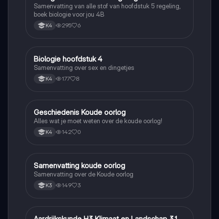
Samenvatting van alle stof van hoofdstuk 5 regeling,
boek biologie voor jou 4B
295
6
K4
Biologie hoofdstuk 4
Biologie
Samenvatting over sex en dingetjes
177
8
K4
Geschiedenis Koude oorlog
Geschiedenis
Alles wat je moet weten over de koude oorlog!
142
0
K4
Samenvatting koude oorlog
Geschiedenis
Samenvatting over de Koude oorlog
149
3
K3
Aardrijkskunde H3 Klimaat en Landschap 3.1
Aardrijkskunde