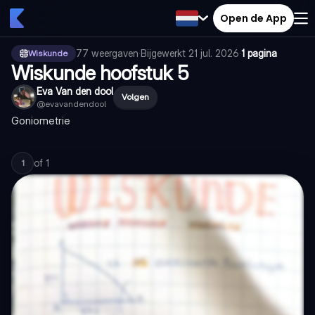
Open de App
77
weergaven
·
Bijgewerkt
21 jul. 2026
·
1 pagina
Wiskunde
Wiskunde hoofstuk 5
Eva Van den dool
Volgen
@
evavandendool
Goniometrie
of
1
1