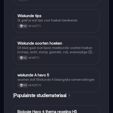
Wiskunde tips
Wiskunde
Ik geef je wat tips voor hoeken berekenen
160
1
K2
Wiskunde soorten hoeken
Wiskunde
Dit blad gaat over basis meetkunde: soorten hoeken
(scherp, recht, stomp, gestrekt, vol), evenwijdige (||)
en loodrechte (⊥) lijnen, en de symbolen =, <, >.
98
1
K2
wiskunde A havo 5
Wiskunde
examen stof Wiskunde A belangrijke samenvattingen
153
0
K5
Populairste studiemateriaal
9
Biologie Havo 4 thema regeling H5
Biologie