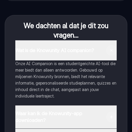
We dachten al dat je dit zou
vragen...
Wat is de Knowunity AI companion?
Onze AI Companion is een studentgerichte AI-tool die
meer biedt dan alleen antwoorden. Gebouwd op
miljoenen Knowunity bronnen, biedt het relevante
informatie, gepersonaliseerde studieplannen, quizzes en
inhoud direct in de chat, aangepast aan jouw
individuele leertraject.
Waar kan ik de Knowunity-app
downloaden?
Je kunt de app downloaden via Google Play Store en