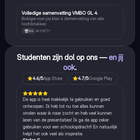
Volledige samenvatting VMBO GL 4
Biologie
Biologie voor jou klas 4 damenvatting van alle
hoofdstukken
119
1
K4
Studenten zijn dol op ons —
en jij
ook
.
4.6
/5
App Store
4.7
/5
Google Play
De app is heel makkelijk te gebruiken en goed
ontworpen. Ik heb tot nu toe alles kunnen
vinden waar ik naar zocht en heb veel kunnen
leren van de presentaties! Ik ga de app zeker
gebruiken voor een schoolopdracht! En natuurlijk
helpt het ook veel als inspiratie.