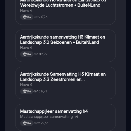
Wereldwijde Luchtstromen • BuiteNLand
Havo 4
191
3
K4
Aardrijkskunde samenvatting H3 Klimaat en
Aardrijkskunde
Landschap 3.2 Seizoenen • BuiteNLand
Havo 4
178
7
K4
Aardrijkskunde Samenvatting H3 Klimaat en
Aardrijkskunde
Landschap 3.3 Zeestromen en
Klimaatgebieden • BuiteNLand
Havo 4
131
1
K4
Maatschappijleer samenvatting h4
Maatschappijleer
Maatschappijleer samenvatting h4
212
7
K4