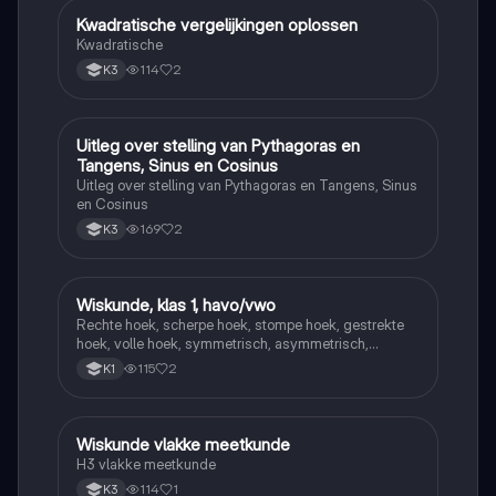
Kwadratische vergelijkingen oplossen
Wiskunde
Kwadratische
114
2
K3
Uitleg over stelling van Pythagoras en
Wiskunde
Tangens, Sinus en Cosinus
Uitleg over stelling van Pythagoras en Tangens, Sinus
en Cosinus
169
2
K3
Wiskunde, klas 1, havo/vwo
Wiskunde
Rechte hoek, scherpe hoek, stompe hoek, gestrekte
hoek, volle hoek, symmetrisch, asymmetrisch,
puntsymetrisch
115
2
K1
Wiskunde vlakke meetkunde
Wiskunde
H3 vlakke meetkunde
114
1
K3