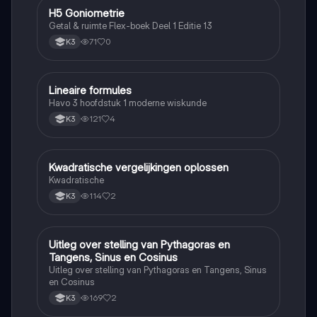
H5 Goniometrie
Wiskunde
Getal & ruimte Flex-boek Deel 1 Editie 13
71
0
K3
Lineaire formules
Wiskunde
Havo 3 hoofdstuk 1 moderne wiskunde
121
4
K3
Kwadratische vergelijkingen oplossen
Wiskunde
Kwadratische
114
2
K3
Uitleg over stelling van Pythagoras en
Wiskunde
Tangens, Sinus en Cosinus
Uitleg over stelling van Pythagoras en Tangens, Sinus
en Cosinus
169
2
K3