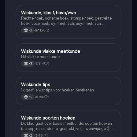
Wiskunde, klas 1, havo/vwo
Wiskunde
Rechte hoek, scherpe hoek, stompe hoek, gestrekte
hoek, volle hoek, symmetrisch, asymmetrisch,
puntsymetrisch
115
2
K1
Wiskunde vlakke meetkunde
Wiskunde
H3 vlakke meetkunde
114
1
K3
Wiskunde tips
Wiskunde
Ik geef je wat tips voor hoeken berekenen
160
1
K2
Wiskunde soorten hoeken
Wiskunde
Dit blad gaat over basis meetkunde: soorten hoeken
(scherp, recht, stomp, gestrekt, vol), evenwijdige (||)
en loodrechte (⊥) lijnen, en de symbolen =, <, >.
98
1
K2