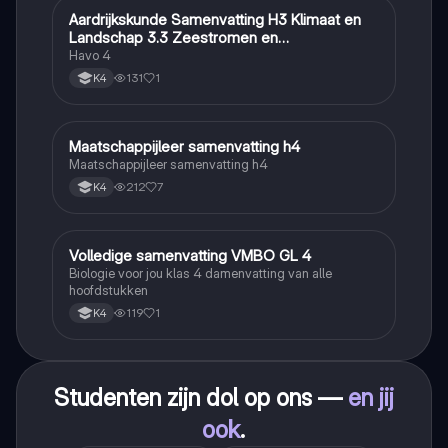
Aardrijkskunde Samenvatting H3 Klimaat en
Aardrijkskunde
Landschap 3.3 Zeestromen en
Klimaatgebieden • BuiteNLand
Havo 4
131
1
K4
Maatschappijleer samenvatting h4
Maatschappijleer
Maatschappijleer samenvatting h4
212
7
K4
Volledige samenvatting VMBO GL 4
Biologie
Biologie voor jou klas 4 damenvatting van alle
hoofdstukken
119
1
K4
Studenten zijn dol op ons —
en jij
ook
.