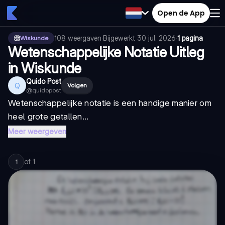
Open de App
108
weergaven
·
Bijgewerkt
30 jul. 2026
·
1 pagina
Wiskunde
Wetenschappelijke Notatie Uitleg
in Wiskunde
Quido Post
Q
Volgen
@
quidopost
Wetenschappelijke notatie is een handige manier om
heel grote getallen...
Meer weergeven
of
1
1