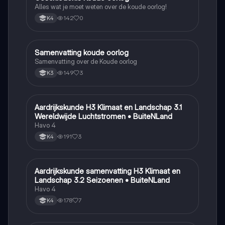
Alles wat je moet weten over de koude oorlog!
142
0
K4
Samenvatting koude oorlog
Geschiedenis
Samenvatting over de Koude oorlog
149
3
K3
Aardrijkskunde H3 Klimaat en Landschap 3.1
Aardrijkskunde
Wereldwijde Luchtstromen • BuiteNLand
Havo 4
191
3
K4
Aardrijkskunde samenvatting H3 Klimaat en
Aardrijkskunde
Landschap 3.2 Seizoenen • BuiteNLand
Havo 4
178
7
K4