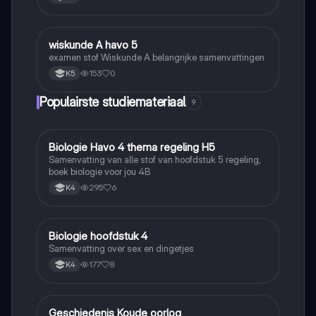
wiskunde A havo 5
Wiskunde
examen stof Wiskunde A belangrijke samenvattingen
153
0
K5
Populairste studiemateriaal
9
Biologie Havo 4 thema regeling H5
Biologie
Samenvatting van alle stof van hoofdstuk 5 regeling,
boek biologie voor jou 4B
295
6
K4
Biologie hoofdstuk 4
Biologie
Samenvatting over sex en dingetjes
177
8
K4
Geschiedenis Koude oorlog
Geschiedenis