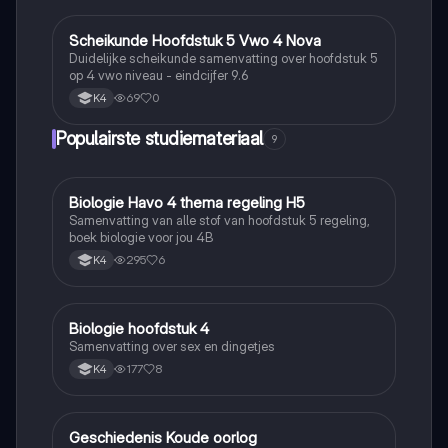
Scheikunde Hoofdstuk 5 Vwo 4 Nova
Scheikunde
Duidelijke scheikunde samenvatting over hoofdstuk 5
op 4 vwo niveau - eindcijfer 9.6
69
0
K4
Populairste studiemateriaal
9
Biologie Havo 4 thema regeling H5
Biologie
Samenvatting van alle stof van hoofdstuk 5 regeling,
boek biologie voor jou 4B
295
6
K4
Biologie hoofdstuk 4
Biologie
Samenvatting over sex en dingetjes
177
8
K4
Geschiedenis Koude oorlog
Geschiedenis