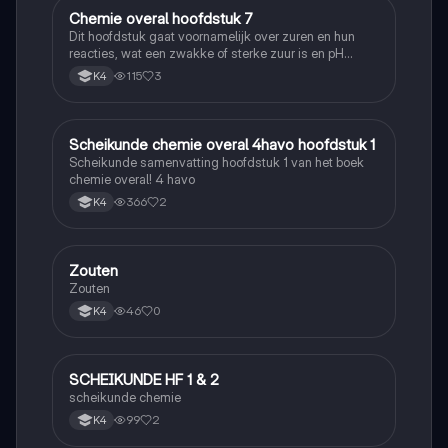
Chemie overal hoofdstuk 7
Scheikunde
Dit hoofdstuk gaat voornamelijk over zuren en hun
reacties, wat een zwakke of sterke zuur is en pH
berekenen
115
3
K4
Scheikunde chemie overal 4havo hoofdstuk 1
Scheikunde
Scheikunde samenvatting hoofdstuk 1 van het boek
chemie overal! 4 havo
366
2
K4
Zouten
Scheikunde
Zouten
46
0
K4
SCHEIKUNDE HF 1 & 2
Scheikunde
scheikunde chemie
99
2
K4