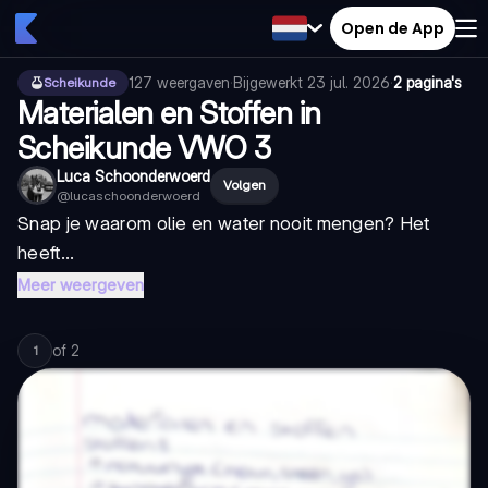
Open de App
127
weergaven
·
Bijgewerkt
23 jul. 2026
·
2 pagina's
Scheikunde
Materialen en Stoffen in
Scheikunde VWO 3
Luca Schoonderwoerd
Volgen
@
lucaschoonderwoerd
Snap je waarom olie en water nooit mengen? Het
heeft...
Meer weergeven
of
2
1