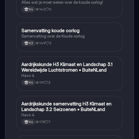
Alles wat je moet weten over de koude oorlog!
142
0
K4
Samenvatting koude oorlog
Geschiedenis
Samenvatting over de Koude oorlog
149
3
K3
Aardrijkskunde H3 Klimaat en Landschap 3.1
Aardrijkskunde
Wereldwijde Luchtstromen • BuiteNLand
Havo 4
191
3
K4
Aardrijkskunde samenvatting H3 Klimaat en
Aardrijkskunde
Landschap 3.2 Seizoenen • BuiteNLand
Havo 4
178
7
K4