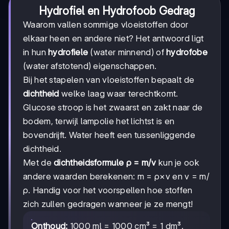
Hydrofiel en Hydrofoob Gedrag
Waarom vallen sommige vloeistoffen door
elkaar heen en andere niet? Het antwoord ligt
in hun
hydrofiele
(water minnend) of
hydrofobe
(water afstotend) eigenschappen.
Bij het stapelen van vloeistoffen bepaalt de
dichtheid
welke laag waar terechtkomt.
Glucose stroop is het zwaarst en zakt naar de
bodem, terwijl lampolie het lichtst is en
bovendrijft. Water heeft een tussenliggende
dichtheid.
Met de
dichtheidsformule ρ = m/v
kun je ook
andere waarden berekenen: m = ρ×v en v = m/
ρ. Handig voor het voorspellen hoe stoffen
zich zullen gedragen wanneer je ze mengt!
Onthoud:
1000 ml = 1000 cm³ = 1 dm³.