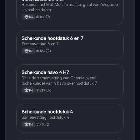
Rekenen met Mol, Molaire massa, getal van Avogadro
+ voorbeeldsom
108
0
K4
Scheikunde hoofdstuk 6 en 7
Scheikunde
Samenvatting 6 en 7
164
1
K3
Scheikunde havo 4 H7
Scheikunde
Dit is de samenvatting van Chemie overal
(scheikunde) van 4 havo over hoofdstuk 7.
219
6
K4
Scheikunde hoofdstuk 4
Scheikunde
Samenvatting hoofdstuk 4
71
2
K4