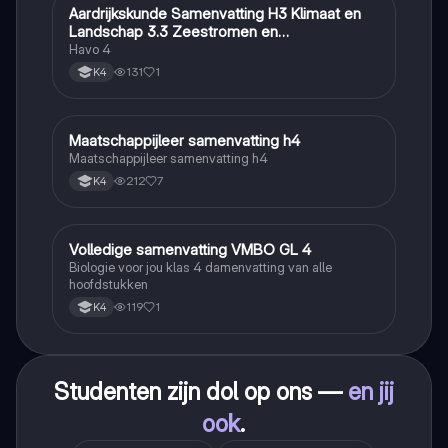
Aardrijkskunde Samenvatting H3 Klimaat en
Aardrijkskunde
Landschap 3.3 Zeestromen en
Klimaatgebieden • BuiteNLand
Havo 4
131
1
K4
Maatschappijleer samenvatting h4
Maatschappijleer
Maatschappijleer samenvatting h4
212
7
K4
Volledige samenvatting VMBO GL 4
Biologie
Biologie voor jou klas 4 damenvatting van alle
hoofdstukken
119
1
K4
Studenten zijn dol op ons —
en jij
ook
.