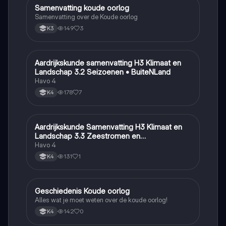
Samenvatting koude oorlog
Geschiedenis
Samenvatting over de Koude oorlog
149
3
K3
Aardrijkskunde samenvatting H3 Klimaat en
Aardrijkskunde
Landschap 3.2 Seizoenen • BuiteNLand
Havo 4
178
7
K4
Aardrijkskunde Samenvatting H3 Klimaat en
Aardrijkskunde
Landschap 3.3 Zeestromen en
Klimaatgebieden • BuiteNLand
Havo 4
131
1
K4
Geschiedenis Koude oorlog
Geschiedenis
Alles wat je moet weten over de koude oorlog!
142
0
K4