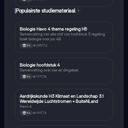
Populairste studiemateriaal
9
Biologie Havo 4 thema regeling H5
Biologie
Samenvatting van alle stof van hoofdstuk 5 regeling,
boek biologie voor jou 4B
295
6
K4
Biologie hoofdstuk 4
Biologie
Samenvatting over sex en dingetjes
177
8
K4
Aardrijkskunde H3 Klimaat en Landschap 3.1
Aardrijkskunde
Wereldwijde Luchtstromen • BuiteNLand
Havo 4
191
3
K4