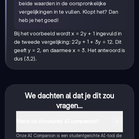
beide waarden in de oorspronkelijke
vergelijkingen in te vullen. Klopt het? Dan
heb je het goed!
Bij het voorbeeld wordt x = 2y + 1 ingevuld in
2y+1
2
+
1
de tweede vergelijking: 2
+ 3y = 12. Dit
y
geeft y = 2, en daarmee x = 3. Het antwoord is
dus (3,2).
We dachten al dat je dit zou
vragen...
Wat is de Knowunity AI companion?
Onze AI Companion is een studentgerichte AI-tool die