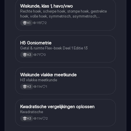
Wiskunde, klas 1, havo/vwo
Wiskunde
Rechte hoek, scherpe hoek, stompe hoek, gestrekte
hoek, volle hoek, symmetrisch, asymmetrisch,
puntsymetrisch
115
2
K1
H5 Goniometrie
Wiskunde
Getal & ruimte Flex-boek Deel 1 Editie 13
71
0
K3
Wiskunde vlakke meetkunde
Wiskunde
H3 vlakke meetkunde
114
1
K3
Kwadratische vergelijkingen oplossen
Wiskunde
Kwadratische
114
2
K3