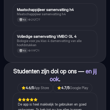
Maatschappijleer samenvatting h4
Maatschappijleer
Maatschappijleer samenvatting h4
212
7
K4
Volledige samenvatting VMBO GL 4
Biologie
Biologie voor jou klas 4 damenvatting van alle
hoofdstukken
119
1
K4
Studenten zijn dol op ons —
en jij
ook
.
4.6
/5
App Store
4.7
/5
Google Play
De app is heel makkelijk te gebruiken en goed
ontworpen. Ik heb tot nu toe alles kunnen