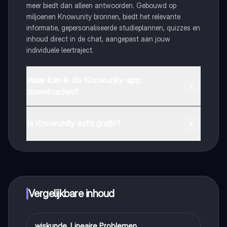
meer biedt dan alleen antwoorden. Gebouwd op
miljoenen Knowunity bronnen, biedt het relevante
informatie, gepersonaliseerde studieplannen, quizzes en
inhoud direct in de chat, aangepast aan jouw
individuele leertraject.
Waar kan ik de Knowunity-app
downloaden?
Je kunt de app downloaden via Google Play Store en
Apple App Store.
Is Knowunity echt gratis?
Dat klopt! Geniet van gratis toegang tot leerinhoud,
maak contact met medestudenten en krijg directe hulp.
Alles binnen handbereik!
Vergelijkbare inhoud
wiskunde, Lineaire Problemen.
Wiskunde