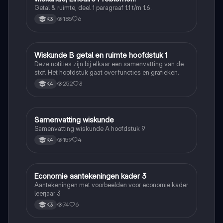
Getal & ruimte, deel 1 paragraaf 1.1 t/m 1.6.
185
6
K3
Wiskunde B getal en ruimte hoofdstuk 1
Wiskunde B
Deze notities zijn bij elkaar een samenvatting van de
stof. Het hoofdstuk gaat over functies en grafieken.
252
3
K4
Samenvatting wiskunde
Wiskunde
Samenvatting wiskunde A hoofdstuk 9
159
4
K4
Economie aantekeningen kader 3
Economie en Ondernemen
Aantekeningen met voorbeelden voor economie kader
leerjaar 3
74
6
K3