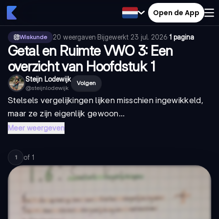
Open de App
20
weergaven
·
Bijgewerkt
23 jul. 2026
·
1 pagina
Wiskunde
Getal en Ruimte VWO 3: Een
overzicht van Hoofdstuk 1
Steijn Lodewijk
Volgen
@
steijnlodewijk
Stelsels vergelijkingen lijken misschien ingewikkeld,
maar ze zijn eigenlijk gewoon...
Meer weergeven
of
1
1