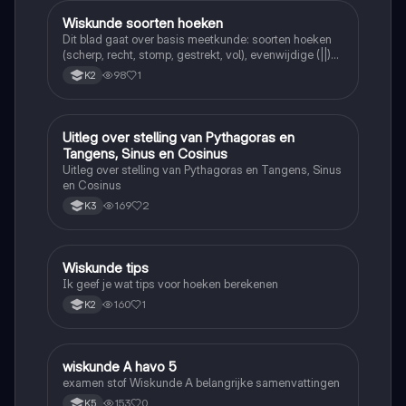
Wiskunde soorten hoeken
Wiskunde
Dit blad gaat over basis meetkunde: soorten hoeken
(scherp, recht, stomp, gestrekt, vol), evenwijdige (||)
en loodrechte (⊥) lijnen, en de symbolen =, <, >.
98
1
K2
Uitleg over stelling van Pythagoras en
Wiskunde
Tangens, Sinus en Cosinus
Uitleg over stelling van Pythagoras en Tangens, Sinus
en Cosinus
169
2
K3
Wiskunde tips
Wiskunde
Ik geef je wat tips voor hoeken berekenen
160
1
K2
wiskunde A havo 5
Wiskunde
examen stof Wiskunde A belangrijke samenvattingen
153
0
K5