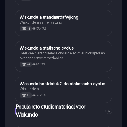
Wiskunde a standaardafwijking
Wiskunde A
Wiskunde a samenvatting
176
2
K4
Wiskunde a statische cyclus
Wiskunde A
Heel veel verschillende onderdelen over bloksplot en
over onderzoeksmethoden
97
2
K4
Wiskunde hoofdstuk 2 de statistische cyclus
Wiskunde A
Wiskunde a
379
7
K5
Populairste studiemateriaal voor
8
Wiskunde