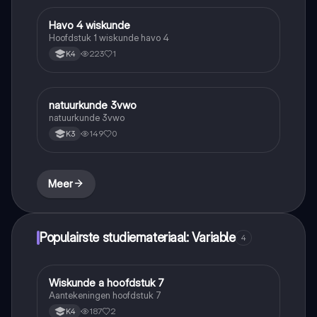
Havo 4 wiskunde
Wiskunde A
Hoofdstuk 1 wiskunde havo 4
223
1
K4
natuurkunde 3vwo
Natuurkunde
natuurkunde 3vwo
149
0
K3
Meer
Populairste studiemateriaal: Variable
4
Wiskunde a hoofdstuk 7
Wiskunde A
Aantekeningen hoofdstuk 7
187
2
K4