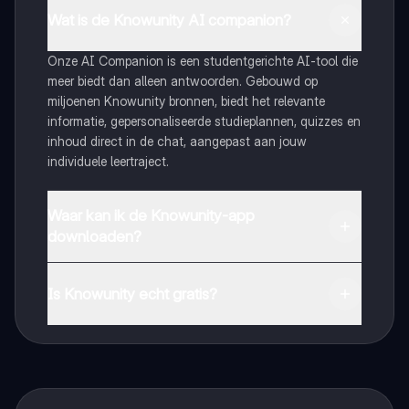
Wat is de Knowunity AI companion?
Onze AI Companion is een studentgerichte AI-tool die
meer biedt dan alleen antwoorden. Gebouwd op
miljoenen Knowunity bronnen, biedt het relevante
informatie, gepersonaliseerde studieplannen, quizzes en
inhoud direct in de chat, aangepast aan jouw
individuele leertraject.
Waar kan ik de Knowunity-app
downloaden?
Je kunt de app downloaden via Google Play Store en
Apple App Store.
Is Knowunity echt gratis?
Dat klopt! Geniet van gratis toegang tot leerinhoud,
maak contact met medestudenten en krijg directe hulp.
Alles binnen handbereik!