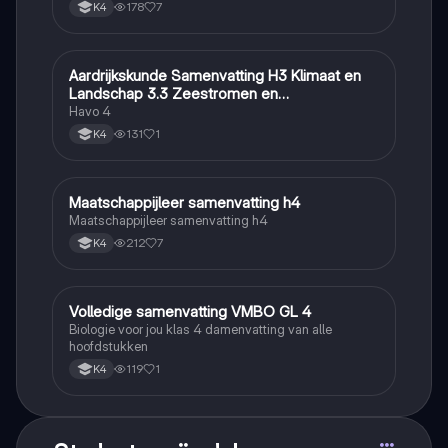
178
7
K4
Aardrijkskunde Samenvatting H3 Klimaat en
Aardrijkskunde
Landschap 3.3 Zeestromen en
Klimaatgebieden • BuiteNLand
Havo 4
131
1
K4
Maatschappijleer samenvatting h4
Maatschappijleer
Maatschappijleer samenvatting h4
212
7
K4
Volledige samenvatting VMBO GL 4
Biologie
Biologie voor jou klas 4 damenvatting van alle
hoofdstukken
119
1
K4