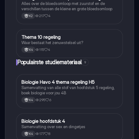
Alles over de bloedsomloop met zuurstof en de
verschillen tussen de kleine en grote bloedsomloop
217
4
K2
Thema 10 regeling
Biologie
Waar bestaat het zenuwstelsel uit?
115
4
K4
Populairste studiemateriaal
9
Biologie Havo 4 thema regeling H5
Biologie
Samenvatting van alle stof van hoofdstuk 5 regeling,
boek biologie voor jou 4B
295
6
K4
Biologie hoofdstuk 4
Biologie
Samenvatting over sex en dingetjes
177
8
K4