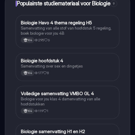
Populairste studiemateriaal voor Biologie
9
Biologie Havo 4 thema regeling H5
Biologie
Samenvatting van alle stof van hoofdstuk 5 regeling,
boek biologie voor jou 4B
295
6
K4
Biologie hoofdstuk 4
Biologie
Samenvatting over sex en dingetjes
177
8
K4
Volledige samenvatting VMBO GL 4
Biologie
Biologie voor jou klas 4 damenvatting van alle
hoofdstukken
119
1
K4
Biologie samenvatting H1 en H2
Biologie