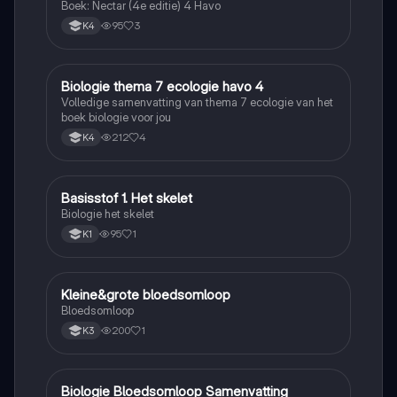
Boek: Nectar (4e editie) 4 Havo
95
3
K4
Biologie thema 7 ecologie havo 4
Biologie
Volledige samenvatting van thema 7 ecologie van het
boek biologie voor jou
212
4
K4
Basisstof 1. Het skelet
Biologie
Biologie het skelet
95
1
K1
Kleine&grote bloedsomloop
Biologie
Bloedsomloop
200
1
K3
Biologie Bloedsomloop Samenvatting
Biologie