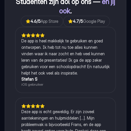
Studenten zijn dol op ons —
en jij
ook
.
4.6
/5
App Store
4.7
/5
Google Play
De app is heel makkelijk te gebruiken en goed
ontworpen. Ik heb tot nu toe alles kunnen
vinden waar ik naar zocht en heb veel kunnen
leren van de presentaties! Ik ga de app zeker
gebruiken voor een schoolopdracht! En natuurlijk
helpt het ook veel als inspiratie.
Stefan S
iOS gebruiker
Deze app is echt geweldig. Er zijn zoveel
aantekeningen en hulpmiddelen [...]. Mijn
probleemvak is bijvoorbeeld Frans, en de app
heeft zoveel opties voor hulp. Dankzij deze app