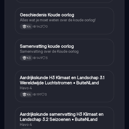
Geschiedenis Koude oorlog
Geschiedenis
Alles wat je moet weten over de koude oorlog!
142
0
K4
Samenvatting koude oorlog
Geschiedenis
Samenvatting over de Koude oorlog
149
3
K3
Aardrijkskunde H3 Klimaat en Landschap 3.1
Aardrijkskunde
Wereldwijde Luchtstromen • BuiteNLand
Havo 4
191
3
K4
Aardrijkskunde samenvatting H3 Klimaat en
Aardrijkskunde
Landschap 3.2 Seizoenen • BuiteNLand
Havo 4