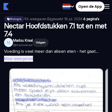
Open de App
96
weergaven
·
Bijgewerkt
18 jul. 2026
·
6 pagina's
Biologie
Nectar Hoofdstukken 7.1 tot en met
7.4
Marlou Kraal
M
Volgen
@
marloukraal
Voeding is veel meer dan alleen eten - het gaat...
Meer weergeven