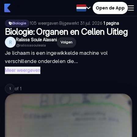
Open de App
105
weergaven
·
Bijgewerkt
31 jul. 2026
·
1 pagina
Biologie
Biologie: Organen en Cellen Uitleg
Ralissa Soule Alasani
R
Volgen
@
ralissasouleala
Je lichaam is een ingewikkelde machine vol
verschillende onderdelen die...
Meer weergeven
of
1
1