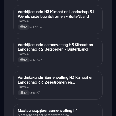
Aardrijkskunde H3 Klimaat en Landschap 3.1
Aardrijkskunde
Wereldwijde Luchtstromen • BuiteNLand
Havo 4
191
3
K4
Aardrijkskunde samenvatting H3 Klimaat en
Aardrijkskunde
Landschap 3.2 Seizoenen • BuiteNLand
Havo 4
178
7
K4
Aardrijkskunde Samenvatting H3 Klimaat en
Aardrijkskunde
Landschap 3.3 Zeestromen en
Klimaatgebieden • BuiteNLand
Havo 4
131
1
K4
Maatschappijleer samenvatting h4
Maatschappijleer
Maatschappijleer samenvatting h4