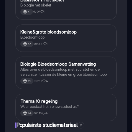
Biologie het skelet
95
1
K1
Kleine&grote bloedsomloop
Biologie
Bloedsomloop
200
1
K3
Biologie Bloedsomloop Samenvatting
Biologie
Alles over de bloedsomloop met zuurstof en de
verschillen tussen de kleine en grote bloedsomloop
217
4
K2
Thema 10 regeling
Biologie
Waar bestaat het zenuwstelsel uit?
115
4
K4
Populairste studiemateriaal
9