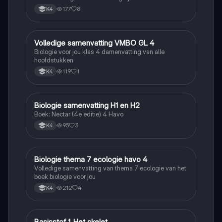
177
8
K4
Volledige samenvatting VMBO GL 4
Biologie
Biologie voor jou klas 4 damenvatting van alle
hoofdstukken
119
1
K4
Biologie samenvatting H1 en H2
Biologie
Boek: Nectar (4e editie) 4 Havo
95
3
K4
Biologie thema 7 ecologie havo 4
Biologie
Volledige samenvatting van thema 7 ecologie van het
boek biologie voor jou
212
4
K4
Basisstof 1. Het skelet
Biologie