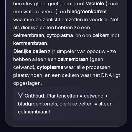
hen stevigheid geeft, een groot
vacuole
(zoals
een waterreservoir), en
bladgroenkorrels
waarmee ze zonlicht omzetten in voedsel. Net
als dierlijke cellen hebben ze een
celmembraan
,
cytoplasma
, en een
celkern
met
kernmembraan
.
Dierlijke cellen
zijn simpeler van opbouw - ze
hebben alleen een
celmembraan
(geen
celwand),
cytoplasma
waar alle processen
plaatsvinden, en een celkern waar het DNA ligt
opgeslagen.
💡
Onthoud
: Plantencellen = celwand +
bladgroenkorrels, dierlijke cellen = alleen
celmembraan!