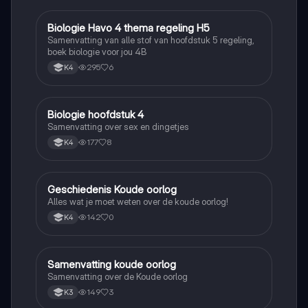
Biologie Havo 4 thema regeling H5
Biologie
Samenvatting van alle stof van hoofdstuk 5 regeling,
boek biologie voor jou 4B
295
6
K4
Biologie hoofdstuk 4
Biologie
Samenvatting over sex en dingetjes
177
8
K4
Geschiedenis Koude oorlog
Geschiedenis
Alles wat je moet weten over de koude oorlog!
142
0
K4
Samenvatting koude oorlog
Geschiedenis
Samenvatting over de Koude oorlog
149
3
K3