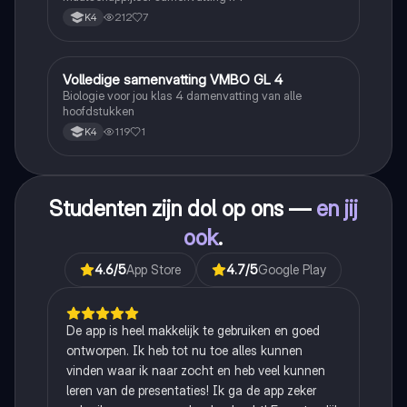
212
7
K4
Volledige samenvatting VMBO GL 4
Biologie
Biologie voor jou klas 4 damenvatting van alle
hoofdstukken
119
1
K4
Studenten zijn dol op ons —
en jij
ook
.
4.6
/5
App Store
4.7
/5
Google Play
De app is heel makkelijk te gebruiken en goed
ontworpen. Ik heb tot nu toe alles kunnen
vinden waar ik naar zocht en heb veel kunnen
leren van de presentaties! Ik ga de app zeker