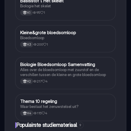
Basisstof 1. Het skelet
Biologie
Biologie het skelet
95
1
K1
Kleine&grote bloedsomloop
Biologie
Bloedsomloop
200
1
K3
Biologie Bloedsomloop Samenvatting
Biologie
Alles over de bloedsomloop met zuurstof en de
verschillen tussen de kleine en grote bloedsomloop
217
4
K2
Thema 10 regeling
Biologie
Waar bestaat het zenuwstelsel uit?
115
4
K4
Populairste studiemateriaal
9