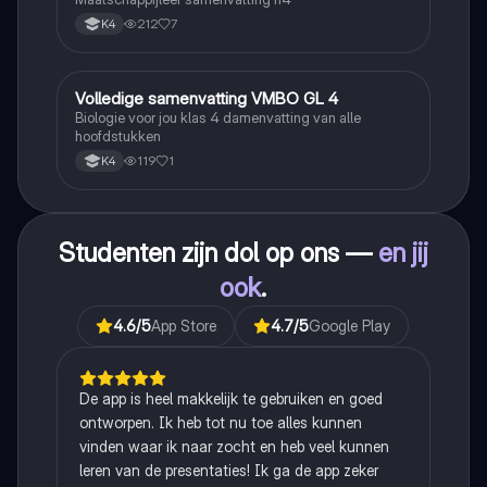
212
7
K4
Volledige samenvatting VMBO GL 4
Biologie
Biologie voor jou klas 4 damenvatting van alle
hoofdstukken
119
1
K4
Studenten zijn dol op ons —
en jij
ook
.
4.6
/5
App Store
4.7
/5
Google Play
De app is heel makkelijk te gebruiken en goed
ontworpen. Ik heb tot nu toe alles kunnen
vinden waar ik naar zocht en heb veel kunnen
leren van de presentaties! Ik ga de app zeker