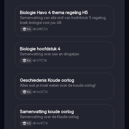
Biologie Havo 4 thema regeling H5
Biologie
Samenvatting van alle stof van hoofdstuk 5 regeling,
boek biologie voor jou 4B
295
6
K4
Biologie hoofdstuk 4
Biologie
Samenvatting over sex en dingetjes
177
8
K4
Geschiedenis Koude oorlog
Geschiedenis
Alles wat je moet weten over de koude oorlog!
142
0
K4
Samenvatting koude oorlog
Geschiedenis
Samenvatting over de Koude oorlog
149
3
K3