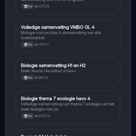
177
8
K4
Volledige samenvatting VMBO GL 4
Biologie
Biologie voor jou klas 4 damenvatting van alle
hoofdstukken
119
1
K4
Biologie samenvatting H1 en H2
Biologie
Boek: Nectar (4e editie) 4 Havo
95
3
K4
Biologie thema 7 ecologie havo 4
Biologie
Volledige samenvatting van thema 7 ecologie van het
boek biologie voor jou
212
4
K4