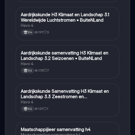
Aardrijkskunde H3 Klimaat en Landschap 3.1
Aardrijkskunde
Wereldwijde Luchtstromen • BuiteNLand
Havo 4
191
3
K4
Aardrijkskunde samenvatting H3 Klimaat en
Aardrijkskunde
Landschap 3.2 Seizoenen • BuiteNLand
Havo 4
178
7
K4
Aardrijkskunde Samenvatting H3 Klimaat en
Aardrijkskunde
Landschap 3.3 Zeestromen en
Klimaatgebieden • BuiteNLand
Havo 4
131
1
K4
Maatschappijleer samenvatting h4
Maatschappijleer
Maatschappijleer samenvatting h4