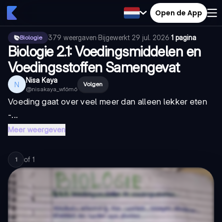
Open de App
379
weergaven
·
Bijgewerkt
29 jul. 2026
·
1 pagina
Biologie
Biologie 2.1: Voedingsmiddelen en
Voedingsstoffen Samengevat
Nisa Kaya
N
Volgen
@
nisakaya_wf6m6
Voeding gaat over veel meer dan alleen lekker eten
-...
Meer weergeven
of
1
1