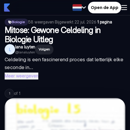
Open de App
58
weergaven
·
Bijgewerkt
22 jul. 2026
·
1 pagina
Biologie
Mitose: Gewone Celdeling in
Biologie Uitleg
lana luyten
L
Volgen
@
lanaluyten
Celdeling is een fascinerend proces dat letterlijk elke
seconde in...
Meer weergeven
of
1
1