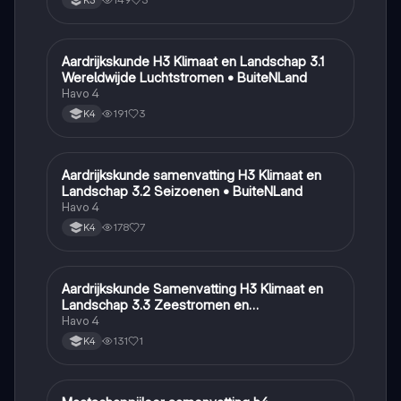
K3
Aardrijkskunde H3 Klimaat en Landschap 3.1
Aardrijkskunde
Wereldwijde Luchtstromen • BuiteNLand
Havo 4
191
3
K4
Aardrijkskunde samenvatting H3 Klimaat en
Aardrijkskunde
Landschap 3.2 Seizoenen • BuiteNLand
Havo 4
178
7
K4
Aardrijkskunde Samenvatting H3 Klimaat en
Aardrijkskunde
Landschap 3.3 Zeestromen en
Klimaatgebieden • BuiteNLand
Havo 4
131
1
K4