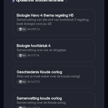
9
Biologie Havo 4 thema regeling H5
Biologie
Samenvatting van alle stof van hoofdstuk 5 regeling,
boek biologie voor jou 4B
295
6
K4
Biologie hoofdstuk 4
Biologie
Samenvatting over sex en dingetjes
177
8
K4
Geschiedenis Koude oorlog
Geschiedenis
Alles wat je moet weten over de koude oorlog!
142
0
K4
Samenvatting koude oorlog
Geschiedenis
Samenvatting over de Koude oorlog
149
3