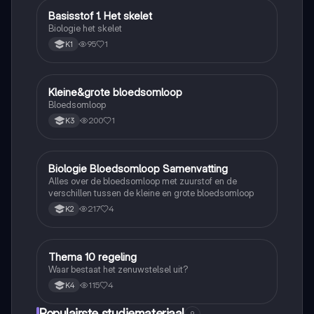
Basisstof 1. Het skelet
Biologie
Biologie het skelet
95
1
K1
Kleine&grote bloedsomloop
Biologie
Bloedsomloop
200
1
K3
Biologie Bloedsomloop Samenvatting
Biologie
Alles over de bloedsomloop met zuurstof en de
verschillen tussen de kleine en grote bloedsomloop
217
4
K2
Thema 10 regeling
Biologie
Waar bestaat het zenuwstelsel uit?
115
4
K4
Populairste studiemateriaal