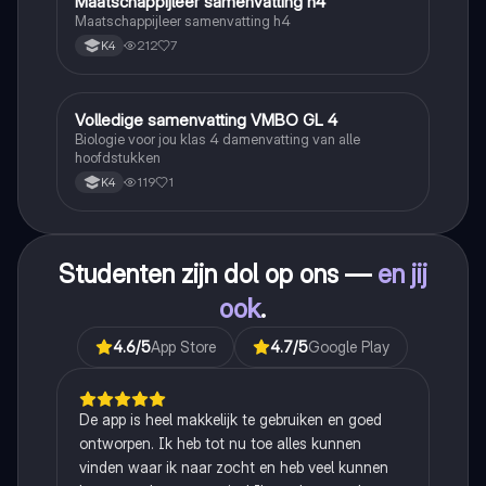
Maatschappijleer samenvatting h4
Maatschappijleer
Maatschappijleer samenvatting h4
212
7
K4
Volledige samenvatting VMBO GL 4
Biologie
Biologie voor jou klas 4 damenvatting van alle
hoofdstukken
119
1
K4
Studenten zijn dol op ons —
en jij
ook
.
4.6
/5
App Store
4.7
/5
Google Play
De app is heel makkelijk te gebruiken en goed
ontworpen. Ik heb tot nu toe alles kunnen
vinden waar ik naar zocht en heb veel kunnen