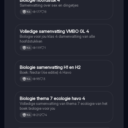
Biologie hoofdstuk 4
Biologie
Samenvatting over sex en dingetjes
177
8
K4
Volledige samenvatting VMBO GL 4
Biologie
Biologie voor jou klas 4 damenvatting van alle
hoofdstukken
119
1
K4
Biologie samenvatting H1 en H2
Biologie
Boek: Nectar (4e editie) 4 Havo
95
3
K4
Biologie thema 7 ecologie havo 4
Biologie
Volledige samenvatting van thema 7 ecologie van het
boek biologie voor jou
212
4
K4