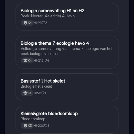
Biologie samenvatting H1 en H2
Biologie
Boek: Nectar (4e editie) 4 Havo
95
3
K4
Biologie thema 7 ecologie havo 4
Biologie
Volledige samenvatting van thema 7 ecologie van het
boek biologie voor jou
212
4
K4
Basisstof 1. Het skelet
Biologie
Biologie het skelet
95
1
K1
Kleine&grote bloedsomloop
Biologie
Bloedsomloop
200
1
K3