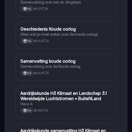
Samenvatting over sex en dingetjes
177
8
K4
Geschiedenis Koude oorlog
Geschiedenis
Alles wat je moet weten over de koude oorlog!
142
0
K4
Samenvatting koude oorlog
Geschiedenis
Samenvatting over de Koude oorlog
149
3
K3
Aardrijkskunde H3 Klimaat en Landschap 3.1
Aardrijkskunde
Wereldwijde Luchtstromen • BuiteNLand
Havo 4
191
3
K4
Aardrijkskunde samenvatting H3 Klimaat en
Aardrijkskunde