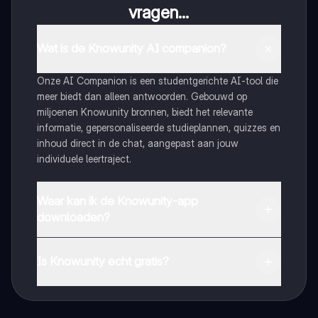
vragen...
Wat is de Knowunity AI companion?
Onze AI Companion is een studentgerichte AI-tool die
meer biedt dan alleen antwoorden. Gebouwd op
miljoenen Knowunity bronnen, biedt het relevante
informatie, gepersonaliseerde studieplannen, quizzes en
inhoud direct in de chat, aangepast aan jouw
individuele leertraject.
Waar kan ik de Knowunity-app
downloaden?
Je kunt de app downloaden via Google Play Store en
Apple App Store.
Is Knowunity echt gratis?
Dat klopt! Geniet van gratis toegang tot leerinhoud,
maak contact met medestudenten en krijg directe hulp.