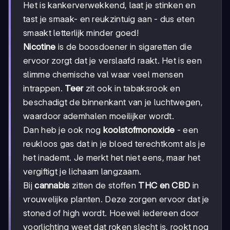
Het is kankerverwekkend, laat je stinken en
tast je smaak- en reukzintuig aan - dus eten
smaakt letterlijk minder goed!
Nicotine
is de boosdoener in sigaretten die
ervoor zorgt dat je verslaafd raakt. Het is een
slimme chemische val waar veel mensen
intrappen.
Teer
zit ook in tabaksrook en
beschadigt de binnenkant van je luchtwegen,
waardoor ademhalen moeilijker wordt.
Dan heb je ook nog
koolstofmonoxide
- een
reukloos gas dat in je bloed terechtkomt als je
het inademt. Je merkt het niet eens, maar het
vergiftigt je lichaam langzaam.
Bij
cannabis
zitten de stoffen
THC en CBD
in
vrouwelijke planten. Deze zorgen ervoor dat je
stoned of high wordt. Hoewel iedereen door
voorlichting weet dat roken slecht is, rookt nog