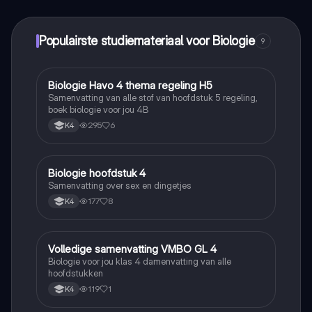
Alles binnen handbereik!
Populairste studiemateriaal voor Biologie
9
Biologie Havo 4 thema regeling H5
Biologie
Samenvatting van alle stof van hoofdstuk 5 regeling,
boek biologie voor jou 4B
295
6
K4
Biologie hoofdstuk 4
Biologie
Samenvatting over sex en dingetjes
177
8
K4
Volledige samenvatting VMBO GL 4
Biologie
Biologie voor jou klas 4 damenvatting van alle
hoofdstukken
119
1
K4