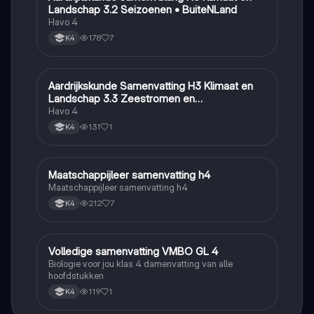
Landschap 3.2 Seizoenen • BuiteNLand
Havo 4
178
7
K4
Aardrijkskunde Samenvatting H3 Klimaat en
Aardrijkskunde
Landschap 3.3 Zeestromen en
Klimaatgebieden • BuiteNLand
Havo 4
131
1
K4
Maatschappijleer samenvatting h4
Maatschappijleer
Maatschappijleer samenvatting h4
212
7
K4
Volledige samenvatting VMBO GL 4
Biologie
Biologie voor jou klas 4 damenvatting van alle
hoofdstukken
119
1
K4