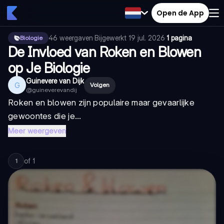
Open de App
46
weergaven
·
Bijgewerkt
19 jul. 2026
·
1 pagina
Biologie
De Invloed van Roken en Blowen
op Je Biologie
Guinevere van Dijk
G
Volgen
@
guineverevandij
Roken en blowen zijn populaire maar gevaarlijke
gewoontes die je...
Meer weergeven
of
1
1