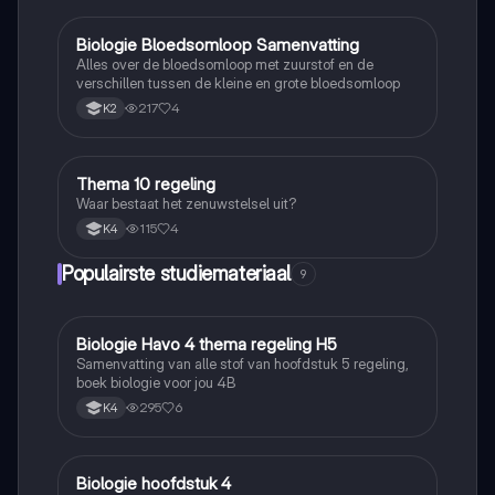
Biologie Bloedsomloop Samenvatting
Biologie
Alles over de bloedsomloop met zuurstof en de
verschillen tussen de kleine en grote bloedsomloop
217
4
K2
Thema 10 regeling
Biologie
Waar bestaat het zenuwstelsel uit?
115
4
K4
Populairste studiemateriaal
9
Biologie Havo 4 thema regeling H5
Biologie
Samenvatting van alle stof van hoofdstuk 5 regeling,
boek biologie voor jou 4B
295
6
K4
Biologie hoofdstuk 4
Biologie