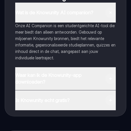
Wat is de Knowunity AI companion?
Onze AI Companion is een studentgerichte AI-tool die
meer biedt dan alleen antwoorden. Gebouwd op
miljoenen Knowunity bronnen, biedt het relevante
informatie, gepersonaliseerde studieplannen, quizzes en
inhoud direct in de chat, aangepast aan jouw
individuele leertraject.
Waar kan ik de Knowunity-app
downloaden?
Je kunt de app downloaden via Google Play Store en
Apple App Store.
Is Knowunity echt gratis?
Dat klopt! Geniet van gratis toegang tot leerinhoud,
maak contact met medestudenten en krijg directe hulp.
Alles binnen handbereik!