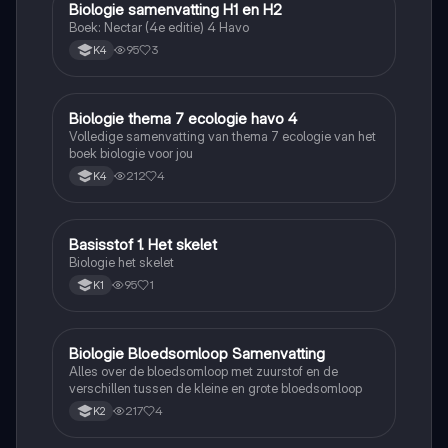
Biologie samenvatting H1 en H2
Biologie
Boek: Nectar (4e editie) 4 Havo
95
3
K4
Biologie thema 7 ecologie havo 4
Biologie
Volledige samenvatting van thema 7 ecologie van het
boek biologie voor jou
212
4
K4
Basisstof 1. Het skelet
Biologie
Biologie het skelet
95
1
K1
Biologie Bloedsomloop Samenvatting
Biologie
Alles over de bloedsomloop met zuurstof en de
verschillen tussen de kleine en grote bloedsomloop
217
4
K2