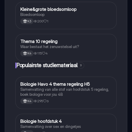
Kleine&grote bloedsomloop
Biologie
Bloedsomloop
200
1
K3
Thema 10 regeling
Biologie
Waar bestaat het zenuwstelsel uit?
115
4
K4
Populairste studiemateriaal
9
Biologie Havo 4 thema regeling H5
Biologie
Samenvatting van alle stof van hoofdstuk 5 regeling,
boek biologie voor jou 4B
295
6
K4
Biologie hoofdstuk 4
Biologie
Samenvatting over sex en dingetjes