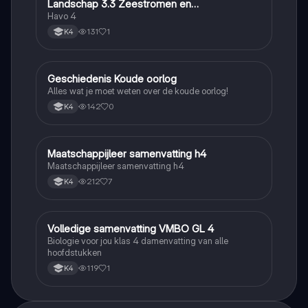
Landschap 3.3 Zeestromen en
Klimaatgebieden • BuiteNLand
Havo 4
131
1
K4
Geschiedenis Koude oorlog
Geschiedenis
Alles wat je moet weten over de koude oorlog!
142
0
K4
Maatschappijleer samenvatting h4
Maatschappijleer
Maatschappijleer samenvatting h4
212
7
K4
Volledige samenvatting VMBO GL 4
Biologie
Biologie voor jou klas 4 damenvatting van alle
hoofdstukken
119
1
K4