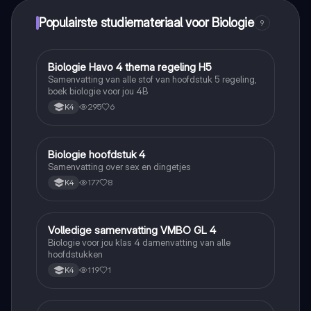
Populairste studiemateriaal voor Biologie
9
Biologie Havo 4 thema regeling H5
Biologie
Samenvatting van alle stof van hoofdstuk 5 regeling,
boek biologie voor jou 4B
295
6
K4
Biologie hoofdstuk 4
Biologie
Samenvatting over sex en dingetjes
177
8
K4
Volledige samenvatting VMBO GL 4
Biologie
Biologie voor jou klas 4 damenvatting van alle
hoofdstukken
119
1
K4