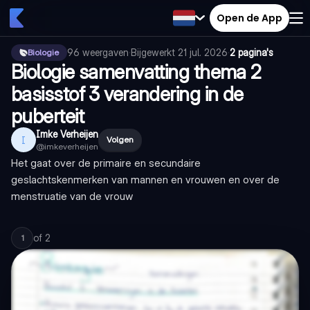
Open de App
96
weergaven
·
Bijgewerkt
21 jul. 2026
·
2 pagina's
Biologie
Biologie samenvatting thema 2
basisstof 3 verandering in de
puberteit
Imke Verheijen
I
Volgen
@
imkeverheijen
Het gaat over de primaire en secundaire
geslachtskenmerken van mannen en vrouwen en over de
menstruatie van de vrouw
of
2
1