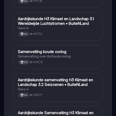
177
8
K4
Aardrijkskunde H3 Klimaat en Landschap 3.1
Aardrijkskunde
Wereldwijde Luchtstromen • BuiteNLand
Havo 4
191
3
K4
Samenvatting koude oorlog
Geschiedenis
Samenvatting over de Koude oorlog
149
3
K3
Aardrijkskunde samenvatting H3 Klimaat en
Aardrijkskunde
Landschap 3.2 Seizoenen • BuiteNLand
Havo 4
178
7
K4
Aardrijkskunde Samenvatting H3 Klimaat en
Aardrijkskunde