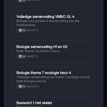
177
8
K4
Volledige samenvatting VMBO GL 4
Biologie
Biologie voor jou klas 4 damenvatting van alle
hoofdstukken
119
1
K4
Biologie samenvatting H1 en H2
Biologie
Boek: Nectar (4e editie) 4 Havo
95
3
K4
Biologie thema 7 ecologie havo 4
Biologie
Volledige samenvatting van thema 7 ecologie van het
boek biologie voor jou
212
4
K4
Basisstof 1. Het skelet
Biologie
Biologie het skelet