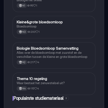
95
1
K1
Kleine&grote bloedsomloop
Biologie
Bloedsomloop
200
1
K3
Biologie Bloedsomloop Samenvatting
Biologie
Alles over de bloedsomloop met zuurstof en de
verschillen tussen de kleine en grote bloedsomloop
217
4
K2
Thema 10 regeling
Biologie
Waar bestaat het zenuwstelsel uit?
115
4
K4
Populairste studiemateriaal
9