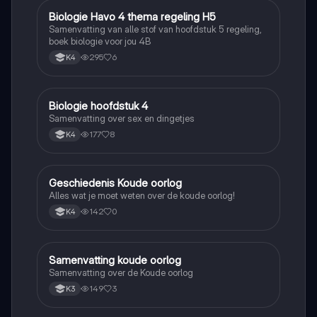
Biologie Havo 4 thema regeling H5
Biologie
Samenvatting van alle stof van hoofdstuk 5 regeling,
boek biologie voor jou 4B
295
6
K4
Biologie hoofdstuk 4
Biologie
Samenvatting over sex en dingetjes
177
8
K4
Geschiedenis Koude oorlog
Geschiedenis
Alles wat je moet weten over de koude oorlog!
142
0
K4
Samenvatting koude oorlog
Geschiedenis
Samenvatting over de Koude oorlog
149
3
K3