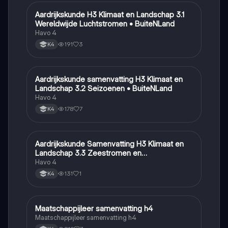
Aardrijkskunde H3 Klimaat en Landschap 3.1
Aardrijkskunde
Wereldwijde Luchtstromen • BuiteNLand
Havo 4
191
3
K4
Aardrijkskunde samenvatting H3 Klimaat en
Aardrijkskunde
Landschap 3.2 Seizoenen • BuiteNLand
Havo 4
178
7
K4
Aardrijkskunde Samenvatting H3 Klimaat en
Aardrijkskunde
Landschap 3.3 Zeestromen en
Klimaatgebieden • BuiteNLand
Havo 4
131
1
K4
Maatschappijleer samenvatting h4
Maatschappijleer
Maatschappijleer samenvatting h4