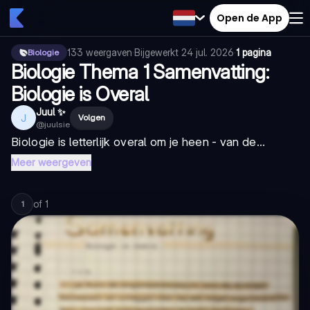
Open de App
133
weergaven
·
Bijgewerkt
24 jul. 2026
·
1 pagina
Biologie
Biologie Thema 1 Samenvatting:
Biologie is Overal
Juul ✨
J
Volgen
@
juulsie
Biologie is letterlijk overal om je heen - van de...
Meer weergeven
of
1
1