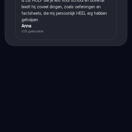
is DE HULP die je wilt voor school en bovenal
biedt hij zoveel dingen, zoals oefeningen en
factsheets, die mij persoonlijk HEEL erg hebben
geholpen.
Anna
iOS gebruiker