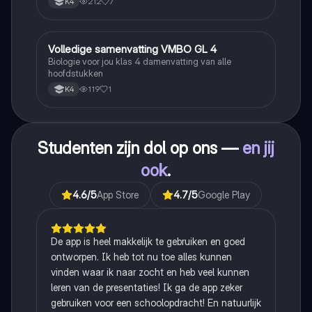
212
7
K4
Volledige samenvatting VMBO GL 4
Biologie
Biologie voor jou klas 4 damenvatting van alle
hoofdstukken
119
1
K4
Studenten zijn dol op ons —
en jij
ook
.
4.6
/5
App Store
4.7
/5
Google Play
De app is heel makkelijk te gebruiken en goed
ontworpen. Ik heb tot nu toe alles kunnen
vinden waar ik naar zocht en heb veel kunnen
leren van de presentaties! Ik ga de app zeker
gebruiken voor een schoolopdracht! En natuurlijk