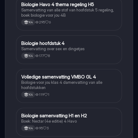
Biologie Havo 4 thema regeling H5
Biologie
Samenvatting van alle stof van hoofdstuk 5 regeling,
boek biologie voor jou 4B
295
6
K4
Biologie hoofdstuk 4
Biologie
Samenvatting over sex en dingetjes
177
8
K4
Volledige samenvatting VMBO GL 4
Biologie
Biologie voor jou klas 4 damenvatting van alle
hoofdstukken
119
1
K4
Biologie samenvatting H1 en H2
Biologie
Boek: Nectar (4e editie) 4 Havo
95
3
K4