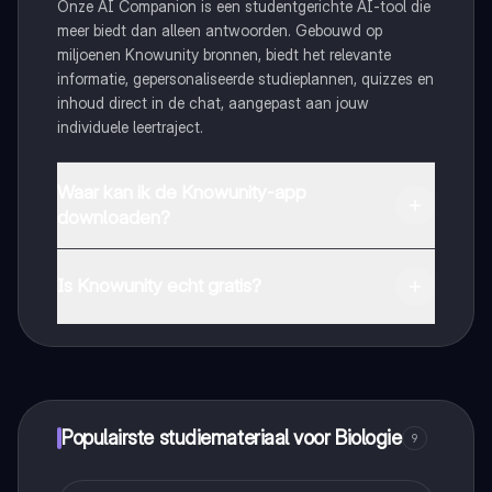
Onze AI Companion is een studentgerichte AI-tool die
meer biedt dan alleen antwoorden. Gebouwd op
miljoenen Knowunity bronnen, biedt het relevante
informatie, gepersonaliseerde studieplannen, quizzes en
inhoud direct in de chat, aangepast aan jouw
individuele leertraject.
Waar kan ik de Knowunity-app
downloaden?
Je kunt de app downloaden via Google Play Store en
Apple App Store.
Is Knowunity echt gratis?
Dat klopt! Geniet van gratis toegang tot leerinhoud,
maak contact met medestudenten en krijg directe hulp.
Alles binnen handbereik!
Populairste studiemateriaal voor Biologie
9