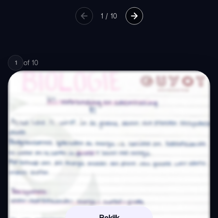
1
/
10
of
10
1
Bekijk