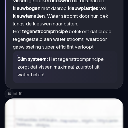
Vissen
gebruiken
kieuwen
die bestaan uit
kieuwbogen
met daarop
kieuwplaatjes
vol
kieuwlamellen
. Water stroomt door hun bek
langs de kieuwen naar buiten.
Het
tegenstroomprincipe
betekent dat bloed
tegengesteld aan water stroomt, waardoor
gaswisseling super efficiënt verloopt.
Slim systeem:
Het tegenstroomprincipe
zorgt dat vissen maximaal zuurstof uit
water halen!
of
10
10