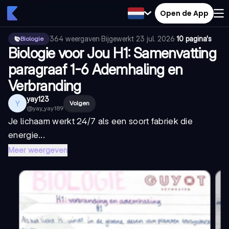
Open de App
364
weergaven
·
Bijgewerkt
23 jul. 2026
·
10 pagina's
Biologie
Biologie voor Jou H1: Samenvatting
paragraaf 1-6 Ademhaling en
Verbranding
yay123
Y
Volgen
@
yay_yay189
Je lichaam werkt 24/7 als een soort fabriek die
energie...
Meer weergeven