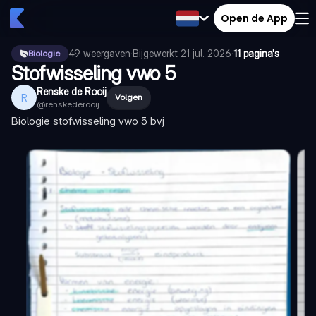
Open de App
49
weergaven
·
Bijgewerkt
21 jul. 2026
·
11 pagina's
Biologie
Stofwisseling vwo 5
Renske de Rooij
R
Volgen
@
renskederooij
Biologie stofwisseling vwo 5 bvj