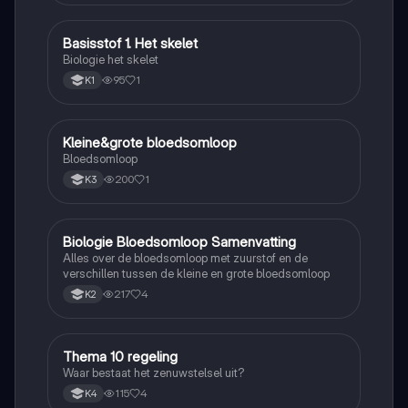
Basisstof 1. Het skelet
Biologie
Biologie het skelet
95
1
K1
Kleine&grote bloedsomloop
Biologie
Bloedsomloop
200
1
K3
Biologie Bloedsomloop Samenvatting
Biologie
Alles over de bloedsomloop met zuurstof en de
verschillen tussen de kleine en grote bloedsomloop
217
4
K2
Thema 10 regeling
Biologie
Waar bestaat het zenuwstelsel uit?
115
4
K4