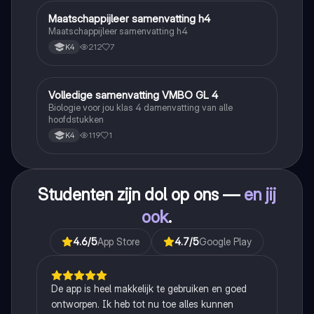
Maatschappijleer samenvatting h4
Maatschappijleer
Maatschappijleer samenvatting h4
212
7
K4
Volledige samenvatting VMBO GL 4
Biologie
Biologie voor jou klas 4 damenvatting van alle
hoofdstukken
119
1
K4
Studenten zijn dol op ons —
en jij
ook
.
4.6
/5
App Store
4.7
/5
Google Play
De app is heel makkelijk te gebruiken en goed
ontworpen. Ik heb tot nu toe alles kunnen