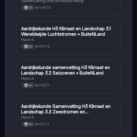
Samenvatting over de Koude oorlog
149
3
K3
Aardrijkskunde H3 Klimaat en Landschap 3.1
Aardrijkskunde
Wereldwijde Luchtstromen • BuiteNLand
Havo 4
191
3
K4
Aardrijkskunde samenvatting H3 Klimaat en
Aardrijkskunde
Landschap 3.2 Seizoenen • BuiteNLand
Havo 4
178
7
K4
Aardrijkskunde Samenvatting H3 Klimaat en
Aardrijkskunde
Landschap 3.3 Zeestromen en
Klimaatgebieden • BuiteNLand
Havo 4
131
1
K4