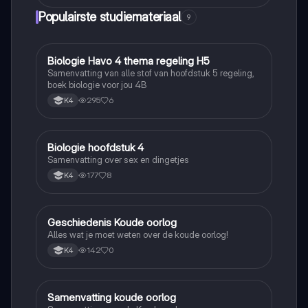
Populairste studiemateriaal
9
Biologie Havo 4 thema regeling H5
Biologie
Samenvatting van alle stof van hoofdstuk 5 regeling,
boek biologie voor jou 4B
295
6
K4
Biologie hoofdstuk 4
Biologie
Samenvatting over sex en dingetjes
177
8
K4
Geschiedenis Koude oorlog
Geschiedenis
Alles wat je moet weten over de koude oorlog!
142
0
K4
Samenvatting koude oorlog
Geschiedenis