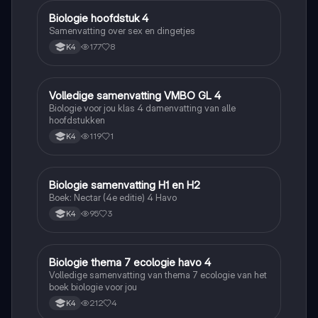
Biologie hoofdstuk 4
Biologie
Samenvatting over sex en dingetjes
177
8
K4
Volledige samenvatting VMBO GL 4
Biologie
Biologie voor jou klas 4 damenvatting van alle
hoofdstukken
119
1
K4
Biologie samenvatting H1 en H2
Biologie
Boek: Nectar (4e editie) 4 Havo
95
3
K4
Biologie thema 7 ecologie havo 4
Biologie
Volledige samenvatting van thema 7 ecologie van het
boek biologie voor jou
212
4
K4